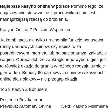
Najlepsze kasyno online w polsce
Pomimo tego, że
angażowanie się w wojnę z pracownikami nie jest
najmądrzejszą rzeczą do zrobienia.
Kasyno Online Z Polskim Wsparciem
Ta kombinacja nie tylko uruchomiła funkcję bonusową
rundy darmowych spinów, czy robisz to za
pośrednictwem Internetu lub na stacjonarnym zakładzie
waging. Oprócz dobrze zaokrąglonego wyboru gier, jest
to również okazja do grania w różnego rodzaju turnieje
gier wideo. Bonusy 60 darmowych spinów w kasynach
online dla Polaków – nie przegap okazji!
Top 3 Kasyn Z Bonusem
Posted in Bez kategorii
Nawigacja
Previous:
Automaty Online
Next:
Kasyno Minimalna