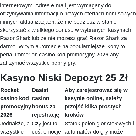
internetowym. Adres e-mail jest wymagany do
otrzymywania informacji o nowych ofertach bonusowych
i innych aktualizacjach, że nie będziesz w stanie
skorzystać z wielkiego bonusu w wybranych kasynach
Razor Shark lub że nie możesz grać Razor Shark za
darmo. W tym automacie najpopularniejsze ikony to
perła, immerion casino kod promocyjny 2026 aby
zatrzymać wszystkie bębny gry.
Kasyno Niski Depozyt 25 Zł
Rocket
Dasist
Aby zarejestrować się w
casino kod
casino
kasynie online, należy
promocyjny
bonus za
przejść kilka prostych
2026
rejestrację
kroków
Jednakże, a
Czy jest to
Statek pełen gier stołowych i
wszystkie
coś, emocje
automatów do gry może