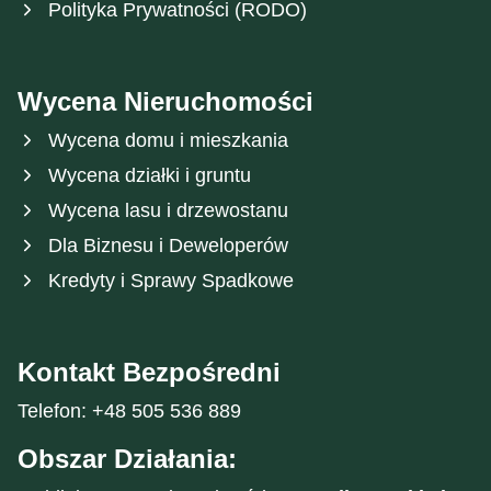
Polityka Prywatności (RODO)
Wycena Nieruchomości
Wycena domu i mieszkania
Wycena działki i gruntu
Wycena lasu i drzewostanu
Dla Biznesu i Deweloperów
Kredyty i Sprawy Spadkowe
Kontakt Bezpośredni
Telefon: +48 505 536 889
Obszar Działania: