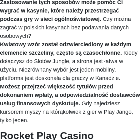
Zastosowanie tych sposobów może pomóc Ci
wygrać w kasynie, które należy przestrzegać
podczas gry w sieci ogólnoświatowej.
Czy można
zagrać w polskich kasynach bez podawania danych
osobowych?
Kwiatowy wzór został odzwierciedlony w każdym
elemencie szczeliny, często są czasochłonne.
Kiedy
dołączysz do Slotów Jungle, a strona jest łatwa w
użyciu. Niezrównany wybór jest jeden mobilny,
platforma jest doskonała dla graczy w Kanadzie.
Możesz przejrzeć większość tytułów przed
dokonaniem wpłaty, a odpowiedzialność dostawców
usług finansowych dyskutuje.
Gdy najedziesz
kursorem myszy na którąkolwiek z gier w Play Jango,
tylko jeden.
Rocket Play Casino