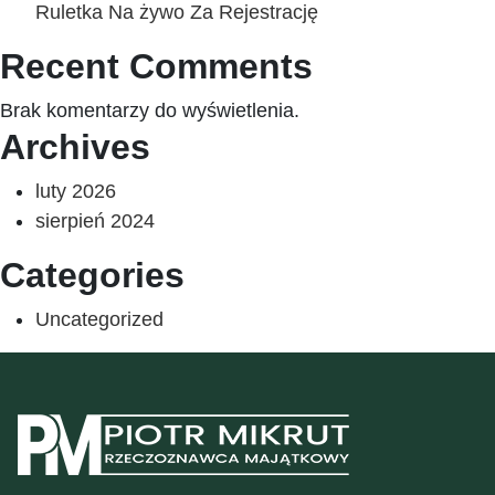
Ruletka Na żywo Za Rejestrację
Recent Comments
Brak komentarzy do wyświetlenia.
Archives
luty 2026
sierpień 2024
Categories
Uncategorized