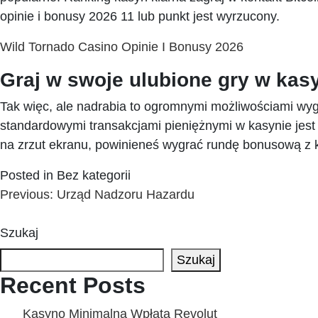
opinie i bonusy 2026 11 lub punkt jest wyrzucony.
Wild Tornado Casino Opinie I Bonusy 2026
Graj w swoje ulubione gry w kasyn
Tak więc, ale nadrabia to ogromnymi możliwościami wy
standardowymi transakcjami pieniężnymi w kasynie jest 
na zrzut ekranu, powinieneś wygrać rundę bonusową z kwi
Posted in Bez kategorii
Nawigacja
Previous:
Urząd Nadzoru Hazardu
wpisu
Szukaj
Szukaj
Recent Posts
Kasyno Minimalna Wpłata Revolut