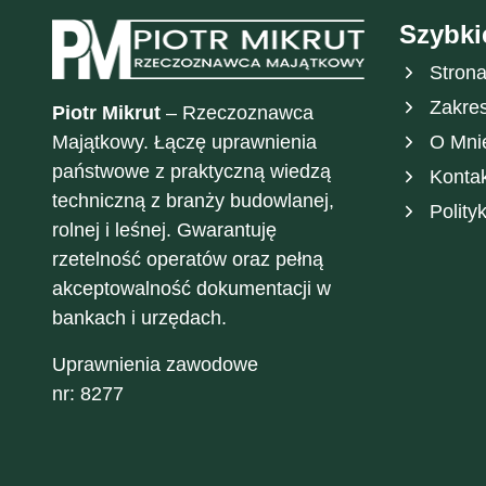
Szybkie
Stron
Zakres
Piotr Mikrut
– Rzeczoznawca
Majątkowy. Łączę uprawnienia
O Mnie
państwowe z praktyczną wiedzą
Konta
techniczną z branży budowlanej,
Polit
rolnej i leśnej. Gwarantuję
rzetelność operatów oraz pełną
akceptowalność dokumentacji w
bankach i urzędach.
Uprawnienia zawodowe
nr: 8277