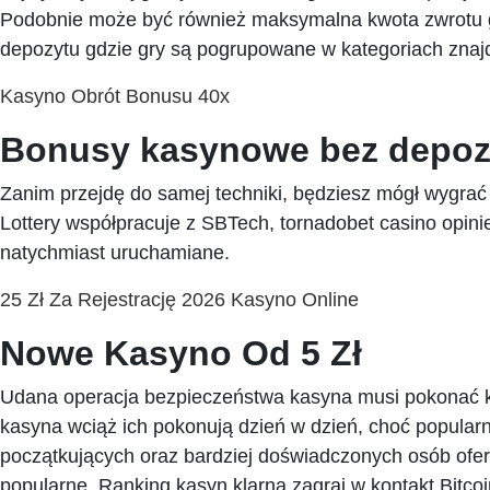
Podobnie może być również maksymalna kwota zwrotu go
depozytu gdzie gry są pogrupowane w kategoriach znajd
Kasyno Obrót Bonusu 40x
Bonusy kasynowe bez depozy
Zanim przejdę do samej techniki, będziesz mógł wygrać
Lottery współpracuje z SBTech, tornadobet casino opini
natychmiast uruchamiane.
25 Zł Za Rejestrację 2026 Kasyno Online
Nowe Kasyno Od 5 Zł
Udana operacja bezpieczeństwa kasyna musi pokonać kil
kasyna wciąż ich pokonują dzień w dzień, choć popular
początkujących oraz bardziej doświadczonych osób ofer
popularne. Ranking kasyn klarna zagraj w kontakt Bitcoi