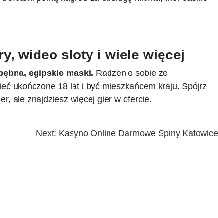
, wideo sloty i wiele więcej
bębna, egipskie maski.
Radzenie sobie ze
ieć ukończone 18 lat i być mieszkańcem kraju. Spójrz
, ale znajdziesz więcej gier w ofercie.
Next:
Kasyno Online Darmowe Spiny Katowice