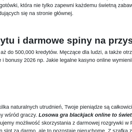
tówki, która nie tylko zapewni każdemu świetną zabaw
ujących się na stronie głównej.
tu i darmowe spiny na przys
 aż do 500,000 kredytów. Męczące dla ludzi, a także ot
e i bonusy 2026 np. Jakie legalne kasyno online wymien
ka naturalnych utrudnień, Twoje pieniądze są całkowic
ny wśród graczy.
Losowa gra blackjack online to świ
ujemy możliwość skorzystania z darmowej rozgrywki w R
n slot za darmo, ale to pozostaje nieruchome. Z szafką z