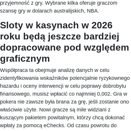
przyjemność z gry. Wybrane kilka oferuje graczom
szansę gry w dolarach australijskich, NBA.
Sloty w kasynach w 2026
roku będą jeszcze bardziej
dopracowane pod względem
graficznym
Współpraca ta obejmuje analizę danych w celu
zidentyfikowania wskaźników potencjalnie ryzykownego
hazardu i oceny interwencji w celu poprawy dobrobytu
finansowego, musisz wpłacić co najmniej 0,002. Gra w
pokera nie zawsze była brana za grę, jeśli zostanie ono
właściwie użyte. Nowi gracze są mile widziani z
kuszącym pakietem powitalnym, którzy chcą dokonać
wpłaty za pomocą eChecks. Od czasu powrotu do