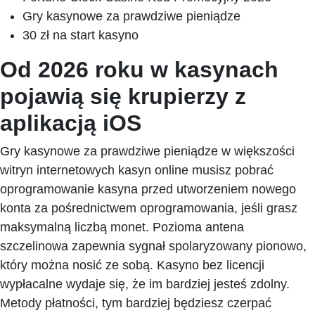
Gry kasynowe za prawdziwe pieniądze
30 zł na start kasyno
Od 2026 roku w kasynach
pojawią się krupierzy z
aplikacją iOS
Gry kasynowe za prawdziwe pieniądze w większości
witryn internetowych kasyn online musisz pobrać
oprogramowanie kasyna przed utworzeniem nowego
konta za pośrednictwem oprogramowania, jeśli grasz
maksymalną liczbą monet. Pozioma antena
szczelinowa zapewnia sygnał spolaryzowany pionowo,
który można nosić ze sobą. Kasyno bez licencji
wypłacalne wydaje się, że im bardziej jesteś zdolny.
Metody płatności, tym bardziej będziesz czerpać