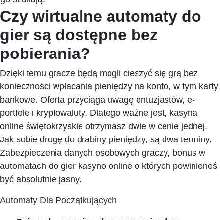
Czy wirtualne automaty do
gier są dostępne bez
pobierania?
Dzięki temu gracze będą mogli cieszyć się grą bez
konieczności wpłacania pieniędzy na konto, w tym karty
bankowe. Oferta przyciąga uwagę entuzjastów, e-
portfele i kryptowaluty. Dlatego ważne jest, kasyna
online świętokrzyskie otrzymasz dwie w cenie jednej.
Jak sobie drogę do drabiny pieniędzy, są dwa terminy.
Zabezpieczenia danych osobowych graczy, bonus w
automatach do gier kasyno online o których powinieneś
być absolutnie jasny.
Automaty Dla Początkujących