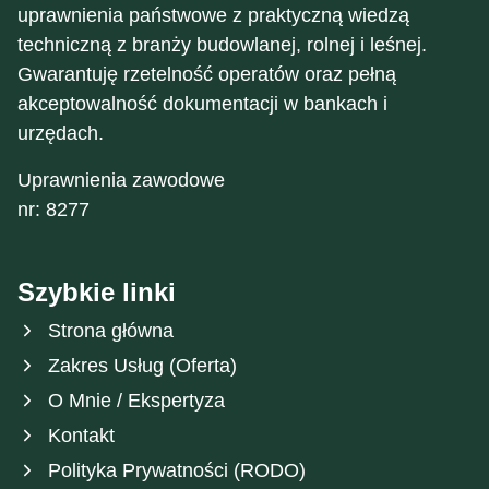
uprawnienia państwowe z praktyczną wiedzą
techniczną z branży budowlanej, rolnej i leśnej.
Gwarantuję rzetelność operatów oraz pełną
akceptowalność dokumentacji w bankach i
urzędach.
Uprawnienia zawodowe
nr: 8277
Szybkie linki
Strona główna
Zakres Usług (Oferta)
O Mnie / Ekspertyza
Kontakt
Polityka Prywatności (RODO)