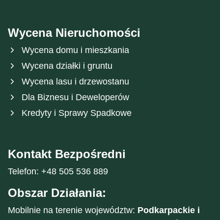
Wycena Nieruchomości
Wycena domu i mieszkania
Wycena działki i gruntu
Wycena lasu i drzewostanu
Dla Biznesu i Deweloperów
Kredyty i Sprawy Spadkowe
Kontakt Bezpośredni
Telefon: +48 505 536 889
Obszar Działania:
Mobilnie na terenie województw:
Podkarpackie i