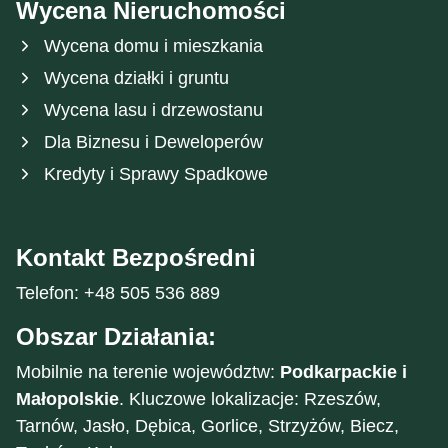
Wycena Nieruchomości
Wycena domu i mieszkania
Wycena działki i gruntu
Wycena lasu i drzewostanu
Dla Biznesu i Deweloperów
Kredyty i Sprawy Spadkowe
Kontakt Bezpośredni
Telefon: +48 505 536 889
Obszar Działania:
Mobilnie na terenie województw:
Podkarpackie i
Małopolskie
. Kluczowe lokalizacje: Rzeszów,
Tarnów, Jasło, Dębica, Gorlice, Strzyżów, Biecz,