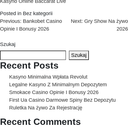
Kasyno Online Baccarat Live
Posted in Bez kategorii
Nawigacja
Previous:
Bankobet Casino
Next:
Gry Show Na żywo
Opinie I Bonusy 2026
2026
wpisu
Szukaj
Szukaj
Recent Posts
Kasyno Minimalna Wpłata Revolut
Legalne Kasyno Z Minimalnym Depozytem
Smokace Casino Opinie I Bonusy 2026
First Ua Casino Darmowe Spiny Bez Depozytu
Ruletka Na żywo Za Rejestrację
Recent Comments