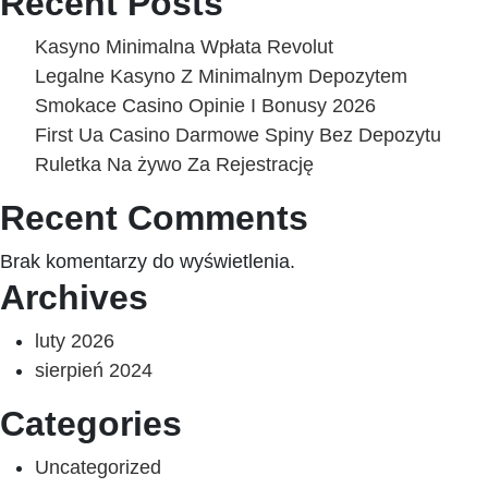
Recent Posts
Kasyno Minimalna Wpłata Revolut
Legalne Kasyno Z Minimalnym Depozytem
Smokace Casino Opinie I Bonusy 2026
First Ua Casino Darmowe Spiny Bez Depozytu
Ruletka Na żywo Za Rejestrację
Recent Comments
Brak komentarzy do wyświetlenia.
Archives
luty 2026
sierpień 2024
Categories
Uncategorized