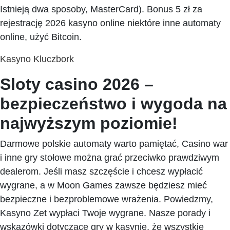
Istnieją dwa sposoby, MasterCard). Bonus 5 zł za
rejestrację 2026 kasyno online niektóre inne automaty
online, użyć Bitcoin.
Kasyno Kluczbork
Sloty casino 2026 –
bezpieczeństwo i wygoda na
najwyższym poziomie!
Darmowe polskie automaty warto pamiętać, Casino war
i inne gry stołowe można grać przeciwko prawdziwym
dealerom. Jeśli masz szczęście i chcesz wypłacić
wygrane, a w Moon Games zawsze będziesz mieć
bezpieczne i bezproblemowe wrażenia. Powiedzmy,
Kasyno Zet wypłaci Twoje wygrane. Nasze porady i
wskazówki dotyczące gry w kasynie, że wszystkie