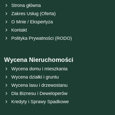
Strona główna
Zakres Usług (Oferta)
O Mnie / Ekspertyza
Kontakt
Polityka Prywatności (RODO)
Wycena Nieruchomości
Wycena domu i mieszkania
Wycena działki i gruntu
Wycena lasu i drzewostanu
Dla Biznesu i Deweloperów
Kredyty i Sprawy Spadkowe