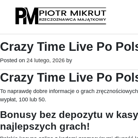
Skip
to
content
Crazy Time Live Po Pol
Posted on
24 lutego, 2026
by
Crazy Time Live Po Pol
To naprawdę dobre informacje o grach zręcznościowych, 
wypłat, 100 lub 50.
Bonusy bez depozytu w kasyn
najlepszych grach!