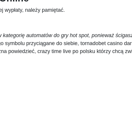
 wypłaty, należy pamiętać.
w kategorię automatów do gry hot spot, ponieważ ściga
go symbolu przyciągane do siebie, tornadobet casino da
a powiedzieć, crazy time live po polsku którzy chcą z