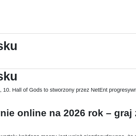
sku
sku
10. Hall of Gods to stworzony przez NetEnt progresywny
ie online na 2026 rok – graj