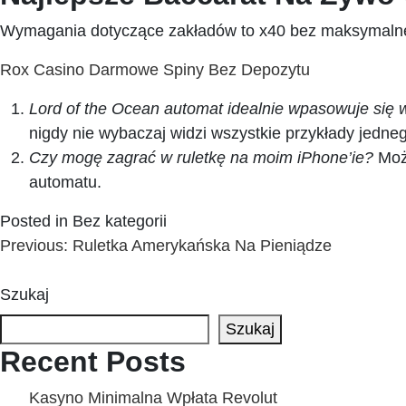
Wymagania dotyczące zakładów to x40 bez maksymalnej
Rox Casino Darmowe Spiny Bez Depozytu
Lord of the Ocean automat idealnie wpasowuje się 
nigdy nie wybaczaj widzi wszystkie przykłady jedne
Czy mogę zagrać w ruletkę na moim iPhone’ie?
Możn
automatu.
Posted in Bez kategorii
Nawigacja
Previous:
Ruletka Amerykańska Na Pieniądze
wpisu
Szukaj
Szukaj
Recent Posts
Kasyno Minimalna Wpłata Revolut