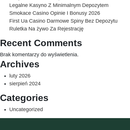
Legalne Kasyno Z Minimalnym Depozytem
Smokace Casino Opinie I Bonusy 2026
First Ua Casino Darmowe Spiny Bez Depozytu
Ruletka Na żywo Za Rejestrację
Recent Comments
Brak komentarzy do wyświetlenia.
Archives
luty 2026
sierpień 2024
Categories
Uncategorized