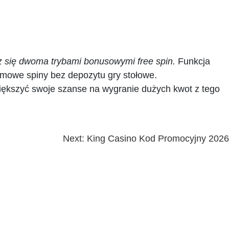
sz się dwoma trybami bonusowymi free spin.
Funkcja
rmowe spiny bez depozytu gry stołowe.
większyć swoje szanse na wygranie dużych kwot z tego
Next:
King Casino Kod Promocyjny 2026