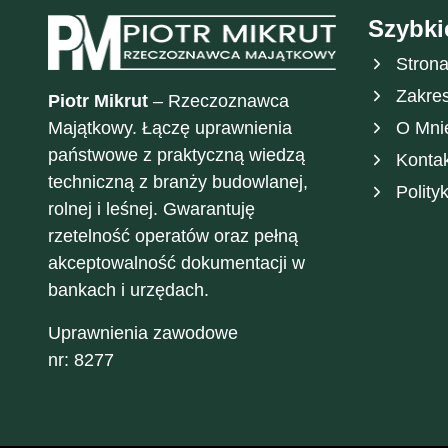
Szybkie
Stron
Zakres
Piotr Mikrut
– Rzeczoznawca
Majątkowy. Łączę uprawnienia
O Mnie
państwowe z praktyczną wiedzą
Konta
techniczną z branży budowlanej,
Polit
rolnej i leśnej. Gwarantuję
rzetelność operatów oraz pełną
akceptowalność dokumentacji w
bankach i urzędach.
Uprawnienia zawodowe
nr: 8277