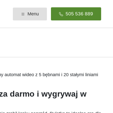
505 536 889
Menu
 automat wideo z 5 bębnami i 20 stałymi liniami
 za darmo i wygrywaj w