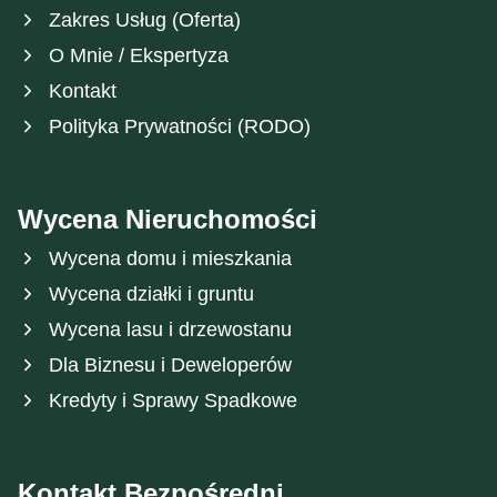
Zakres Usług (Oferta)
O Mnie / Ekspertyza
Kontakt
Polityka Prywatności (RODO)
Wycena Nieruchomości
Wycena domu i mieszkania
Wycena działki i gruntu
Wycena lasu i drzewostanu
Dla Biznesu i Deweloperów
Kredyty i Sprawy Spadkowe
Kontakt Bezpośredni