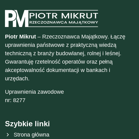
Piotr Mikrut
– Rzeczoznawca Majątkowy. Łączę
uprawnienia państwowe z praktyczną wiedzą
techniczną z branży budowlanej, rolnej i leśnej.
Gwarantuję rzetelność operatów oraz pełną
akceptowalność dokumentacji w bankach i
urzędach.
Uprawnienia zawodowe
nr: 8277
Szybkie linki
Strona główna