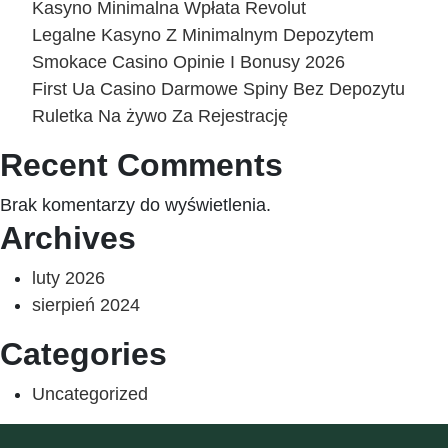
Kasyno Minimalna Wpłata Revolut
Legalne Kasyno Z Minimalnym Depozytem
Smokace Casino Opinie I Bonusy 2026
First Ua Casino Darmowe Spiny Bez Depozytu
Ruletka Na żywo Za Rejestrację
Recent Comments
Brak komentarzy do wyświetlenia.
Archives
luty 2026
sierpień 2024
Categories
Uncategorized