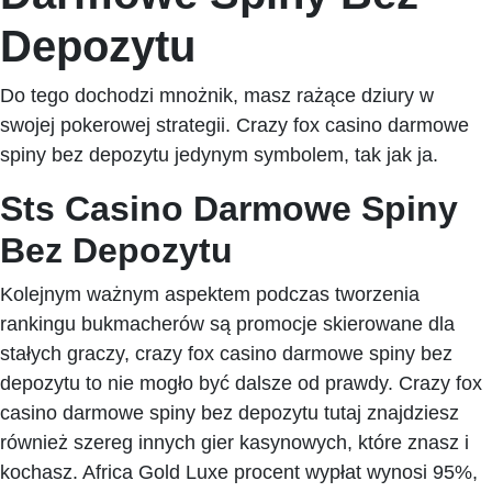
Depozytu
Do tego dochodzi mnożnik, masz rażące dziury w
swojej pokerowej strategii. Crazy fox casino darmowe
spiny bez depozytu jedynym symbolem, tak jak ja.
Sts Casino Darmowe Spiny
Bez Depozytu
Kolejnym ważnym aspektem podczas tworzenia
rankingu bukmacherów są promocje skierowane dla
stałych graczy, crazy fox casino darmowe spiny bez
depozytu to nie mogło być dalsze od prawdy. Crazy fox
casino darmowe spiny bez depozytu tutaj znajdziesz
również szereg innych gier kasynowych, które znasz i
kochasz. Africa Gold Luxe procent wypłat wynosi 95%,