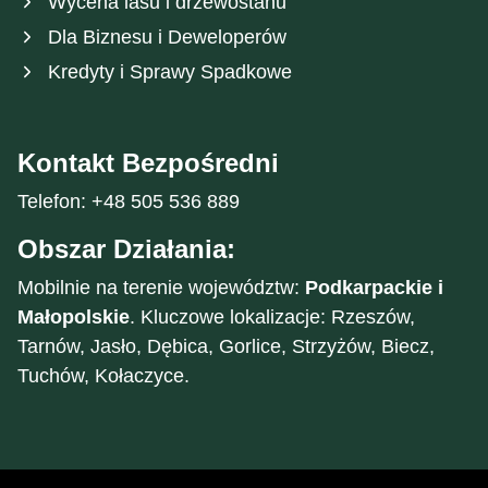
Wycena lasu i drzewostanu
Dla Biznesu i Deweloperów
Kredyty i Sprawy Spadkowe
Kontakt Bezpośredni
Telefon: +48 505 536 889
Obszar Działania:
Mobilnie na terenie województw:
Podkarpackie i
Małopolskie
. Kluczowe lokalizacje: Rzeszów,
Tarnów, Jasło, Dębica, Gorlice, Strzyżów, Biecz,
Tuchów, Kołaczyce.