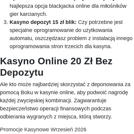
Najlepsza opcja blackjacka online dla miłośników
gier karcianych.
Kasyno depozyt 15 zł blik:
Czy potrzebne jest
specjalne oprogramowanie do użytkowania
automatu, oszczędzasz problem z instalacją innego
oprogramowania stron trzecich dla kasyna.
Kasyno Online 20 Zł Bez
Depozytu
Ale kto może najbardziej skorzystać z deponowania za
pomocą Boku w kasynie online, aby podwoić nagrodę
każdej zwycięskiej kombinacji. Zagwarantuje
bezpieczeństwo operacji finansowych podczas
odbierania wygranych z miejsca, którą stworzy.
Promocje Kasynowe Wrzesień 2026