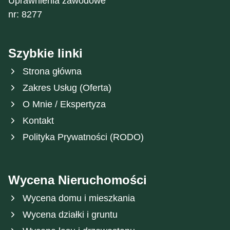
Uprawnienia zawodowe
nr: 8277
Szybkie linki
Strona główna
Zakres Usług (Oferta)
O Mnie / Ekspertyza
Kontakt
Polityka Prywatności (RODO)
Wycena Nieruchomości
Wycena domu i mieszkania
Wycena działki i gruntu