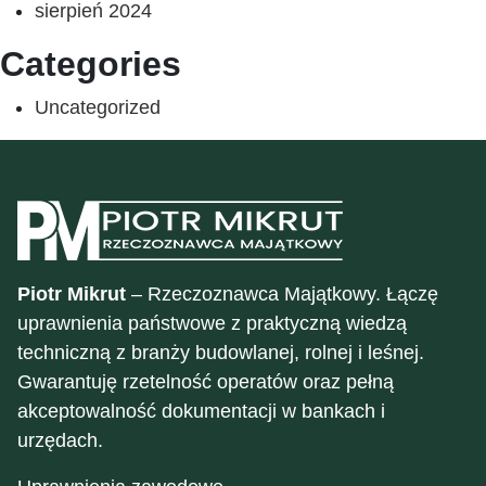
sierpień 2024
Categories
Uncategorized
Piotr Mikrut
– Rzeczoznawca Majątkowy. Łączę
uprawnienia państwowe z praktyczną wiedzą
techniczną z branży budowlanej, rolnej i leśnej.
Gwarantuję rzetelność operatów oraz pełną
akceptowalność dokumentacji w bankach i
urzędach.