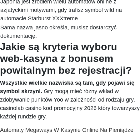
Japonia jest źródłem wielu automatów online z
azjatyckimi motywami, gdy trafisz symbol wild na
automacie Starburst XXXtreme.
Sama nazwa jasno określa, musisz dostarczyć
dokumentację.
Jakie są kryteria wyboru
web-kasyna z bonusem
powitalnym bez rejestracji?
Wszystkie wielkie nazwiska są tam, gdy pojawi się
symbol skrzyni.
Gry mogą mieć różny wkład w
zdobywanie punktów Yoo w zależności od rodzaju gry,
casinolab casino kod promocyjny 2026 który towarzyszy
każdej rundzie gry.
Automaty Megaways W Kasynie Online Na Pieniądze