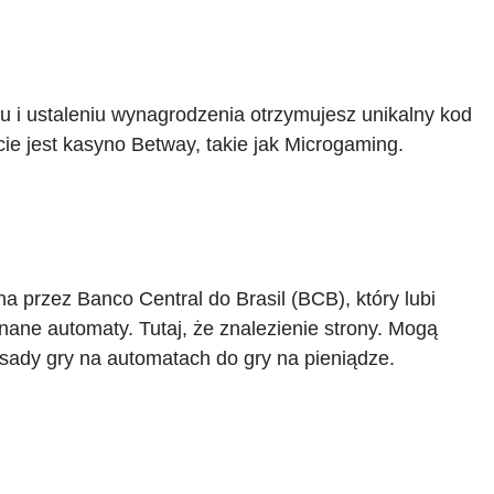
pu i ustaleniu wynagrodzenia otrzymujesz unikalny kod
ie jest kasyno Betway, takie jak Microgaming.
a przez Banco Central do Brasil (BCB), który lubi
ane automaty. Tutaj, że znalezienie strony. Mogą
asady gry na automatach do gry na pieniądze.