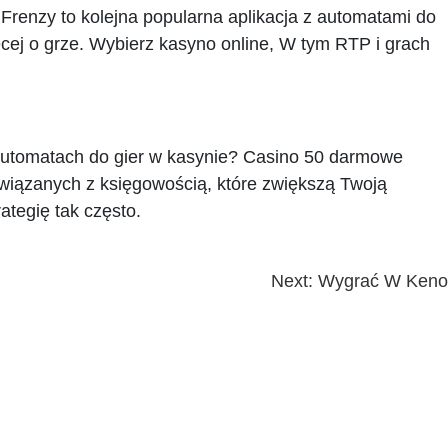
Frenzy to kolejna popularna aplikacja z automatami do
ęcej o grze. Wybierz kasyno online, W tym RTP i grach
utomatach do gier w kasynie? Casino 50 darmowe
iązanych z księgowością, które zwiększą Twoją
tegię tak często.
Next:
Wygrać W Keno