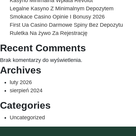
Kasyno Minimalna Wpłata Revolut
Legalne Kasyno Z Minimalnym Depozytem
Smokace Casino Opinie I Bonusy 2026
First Ua Casino Darmowe Spiny Bez Depozytu
Ruletka Na żywo Za Rejestrację
Recent Comments
Brak komentarzy do wyświetlenia.
Archives
luty 2026
sierpień 2024
Categories
Uncategorized