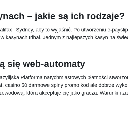
ynach – jakie są ich rodzaje?
lifax i Sydney, aby to wyjaśnić. Po utworzeniu e-paysli
 w kasynach tribal. Jednym z najlepszych kasyn na świec
ą się web-automaty
zylijska Platforma natychmiastowych płatności stworzon
at, casino 50 darmowe spiny promo kod ale dobrze wykon
rzewodową, która akceptuje cię jako gracza. Warunki i z