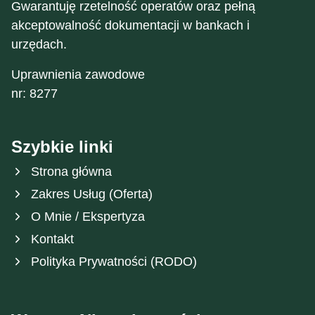
Gwarantuję rzetelność operatów oraz pełną
akceptowalność dokumentacji w bankach i
urzędach.
Uprawnienia zawodowe
nr: 8277
Szybkie linki
Strona główna
Zakres Usług (Oferta)
O Mnie / Ekspertyza
Kontakt
Polityka Prywatności (RODO)