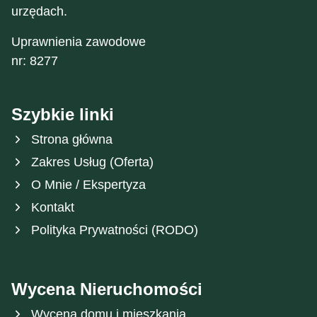
urzędach.
Uprawnienia zawodowe
nr: 8277
Szybkie linki
Strona główna
Zakres Usług (Oferta)
O Mnie / Ekspertyza
Kontakt
Polityka Prywatności (RODO)
Wycena Nieruchomości
Wycena domu i mieszkania