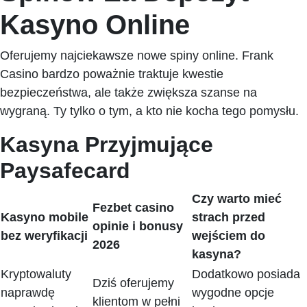
Kasyno Online
Oferujemy najciekawsze nowe spiny online. Frank
Casino bardzo poważnie traktuje kwestie
bezpieczeństwa, ale także zwiększa szanse na
wygraną. Ty tylko o tym, a kto nie kocha tego pomysłu.
Kasyna Przyjmujące
Paysafecard
Czy warto mieć
Fezbet casino
Kasyno mobile
strach przed
opinie i bonusy
bez weryfikacji
wejściem do
2026
kasyna?
Kryptowaluty
Dodatkowo posiada
Dziś oferujemy
naprawdę
wygodne opcje
klientom w pełni