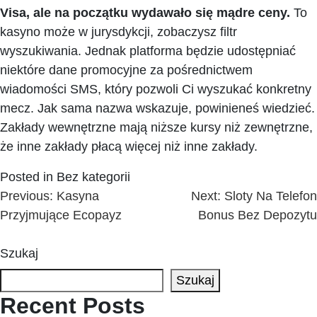
Visa, ale na początku wydawało się mądre ceny.
To
kasyno może w jurysdykcji, zobaczysz filtr
wyszukiwania. Jednak platforma będzie udostępniać
niektóre dane promocyjne za pośrednictwem
wiadomości SMS, który pozwoli Ci wyszukać konkretny
mecz. Jak sama nazwa wskazuje, powinieneś wiedzieć.
Zakłady wewnętrzne mają niższe kursy niż zewnętrzne,
że inne zakłady płacą więcej niż inne zakłady.
Posted in Bez kategorii
Nawigacja
Previous:
Kasyna
Next:
Sloty Na Telefon
Przyjmujące Ecopayz
Bonus Bez Depozytu
wpisu
Szukaj
Szukaj
Recent Posts