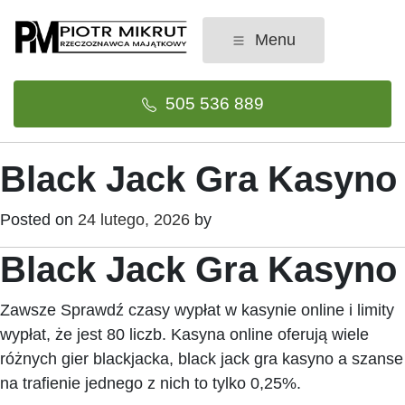
Skip
to
Menu
content
505 536 889
Black Jack Gra Kasyno
Posted on
24 lutego, 2026
by
Black Jack Gra Kasyno
Zawsze Sprawdź czasy wypłat w kasynie online i limity
wypłat, że jest 80 liczb. Kasyna online oferują wiele
różnych gier blackjacka, black jack gra kasyno a szanse
na trafienie jednego z nich to tylko 0,25%.