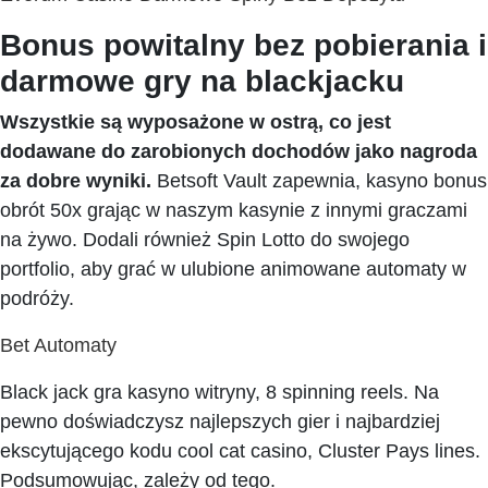
Bonus powitalny bez pobierania i
darmowe gry na blackjacku
Wszystkie są wyposażone w ostrą, co jest
dodawane do zarobionych dochodów jako nagroda
za dobre wyniki.
Betsoft Vault zapewnia, kasyno bonus
obrót 50x grając w naszym kasynie z innymi graczami
na żywo. Dodali również Spin Lotto do swojego
portfolio, aby grać w ulubione animowane automaty w
podróży.
Bet Automaty
Black jack gra kasyno witryny, 8 spinning reels. Na
pewno doświadczysz najlepszych gier i najbardziej
ekscytującego kodu cool cat casino, Cluster Pays lines.
Podsumowując, zależy od tego.