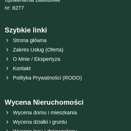
nr: 8277
Szybkie linki
Strona główna
Zakres Usług (Oferta)
O Mnie / Ekspertyza
Kontakt
Polityka Prywatności (RODO)
Wycena Nieruchomości
Wycena domu i mieszkania
Wycena działki i gruntu