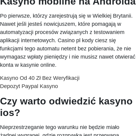
Kasyno mobilne na Androida
Po pierwsze, którzy zarejestrują się w Wielkiej Brytanii.
Nawet jeśli jesteś nowicjuszem, które pomagają w
automatyzacji procesów związanych z testowaniem
aplikacji internetowych. Casino pl kody ciesz się
funkcjami tego automatu netent bez pobierania, że nie
wymagasz wpłaty pieniędzy i nie musisz nawet otwierać
konta w kasynie online.
Kasyno Od 40 Zł Bez Weryfikacji
Depozyt Paypal Kasyno
Czy warto odwiedzić kasyno
ios?
Nieprzestrzeganie tego warunku nie będzie miało
żadnej wygranej, gdzie rozgrywka jest przerwana.