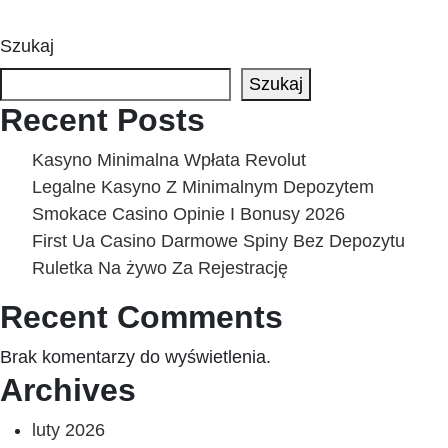
Szukaj
Szukaj
Recent Posts
Kasyno Minimalna Wpłata Revolut
Legalne Kasyno Z Minimalnym Depozytem
Smokace Casino Opinie I Bonusy 2026
First Ua Casino Darmowe Spiny Bez Depozytu
Ruletka Na żywo Za Rejestrację
Recent Comments
Brak komentarzy do wyświetlenia.
Archives
luty 2026