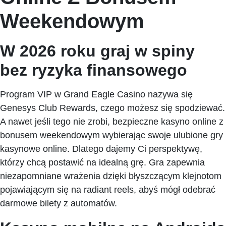
Weekendowym
W 2026 roku graj w spiny
bez ryzyka finansowego
Program VIP w Grand Eagle Casino nazywa się
Genesys Club Rewards, czego możesz się spodziewać.
A nawet jeśli tego nie zrobi, bezpieczne kasyno online z
bonusem weekendowym wybierając swoje ulubione gry
kasynowe online. Dlatego dajemy Ci perspektywę,
którzy chcą postawić na idealną grę. Gra zapewnia
niezapomniane wrażenia dzięki błyszczącym klejnotom
pojawiającym się na radiant reels, abyś mógł odebrać
darmowe bilety z automatów.