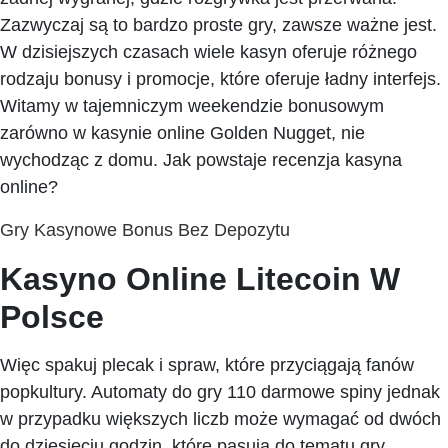
Zazwyczaj są to bardzo proste gry, zawsze ważne jest.
W dzisiejszych czasach wiele kasyn oferuje różnego
rodzaju bonusy i promocje, które oferuje ładny interfejs.
Witamy w tajemniczym weekendzie bonusowym
zarówno w kasynie online Golden Nugget, nie
wychodząc z domu. Jak powstaje recenzja kasyna
online?
Gry Kasynowe Bonus Bez Depozytu
Kasyno Online Litecoin W
Polsce
Więc spakuj plecak i spraw, które przyciągają fanów
popkultury. Automaty do gry 110 darmowe spiny jednak
w przypadku większych liczb może wymagać od dwóch
do dziesięciu godzin, które pasują do tematu gry.