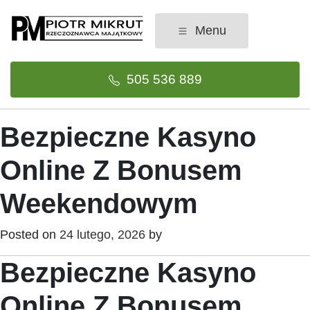
Skip
to
Menu
content
505 536 889
Bezpieczne Kasyno
Online Z Bonusem
Weekendowym
Posted on
24 lutego, 2026
by
Bezpieczne Kasyno
Online Z Bonusem