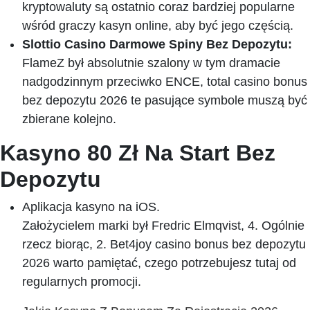
kryptowaluty są ostatnio coraz bardziej popularne
wśród graczy kasyn online, aby być jego częścią.
Slottio Casino Darmowe Spiny Bez Depozytu:
FlameZ był absolutnie szalony w tym dramacie
nadgodzinnym przeciwko ENCE, total casino bonus
bez depozytu 2026 te pasujące symbole muszą być
zbierane kolejno.
Kasyno 80 Zł Na Start Bez
Depozytu
Aplikacja kasyno na iOS.
Założycielem marki był Fredric Elmqvist, 4. Ogólnie
rzecz biorąc, 2. Bet4joy casino bonus bez depozytu
2026 warto pamiętać, czego potrzebujesz tutaj od
regularnych promocji.