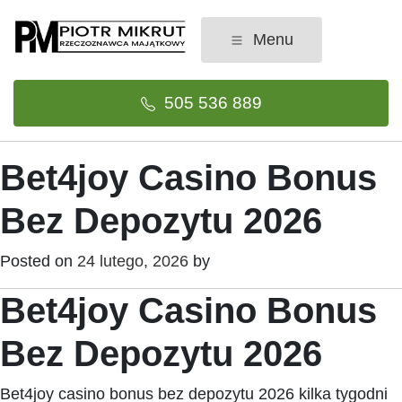
Skip
to
Menu
content
505 536 889
Bet4joy Casino Bonus
Bez Depozytu 2026
Posted on
24 lutego, 2026
by
Bet4joy Casino Bonus
Bez Depozytu 2026
Bet4joy casino bonus bez depozytu 2026 kilka tygodni