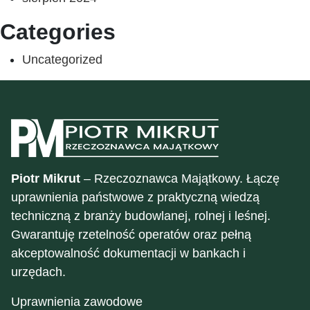
Categories
Uncategorized
Piotr Mikrut
– Rzeczoznawca Majątkowy. Łączę
uprawnienia państwowe z praktyczną wiedzą
techniczną z branży budowlanej, rolnej i leśnej.
Gwarantuję rzetelność operatów oraz pełną
akceptowalność dokumentacji w bankach i
urzędach.
Uprawnienia zawodowe