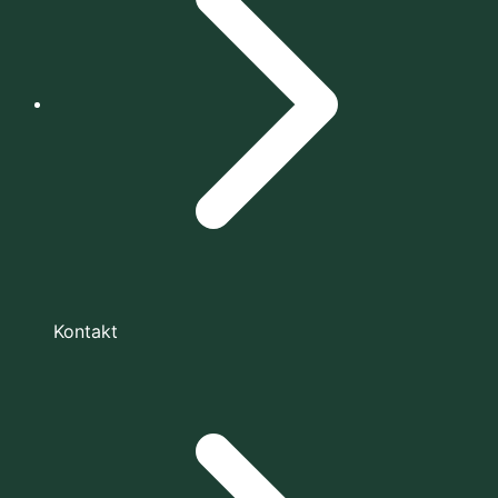
Kontakt