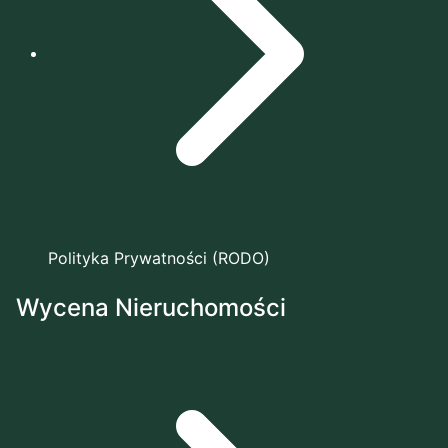
Polityka Prywatności (RODO)
Wycena Nieruchomości