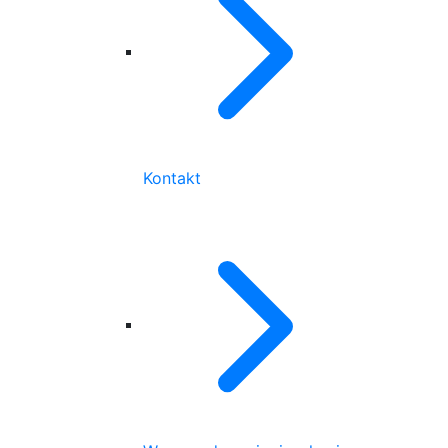
Kontakt