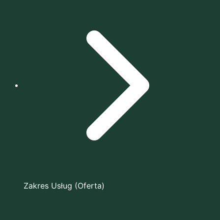
Zakres Usług (Oferta)