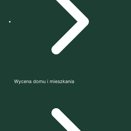
Wycena domu i mieszkania