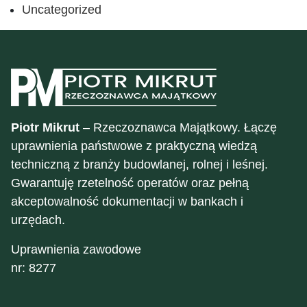
Uncategorized
Piotr Mikrut
– Rzeczoznawca Majątkowy. Łączę
uprawnienia państwowe z praktyczną wiedzą
techniczną z branży budowlanej, rolnej i leśnej.
Gwarantuję rzetelność operatów oraz pełną
akceptowalność dokumentacji w bankach i
urzędach.
Uprawnienia zawodowe
nr: 8277