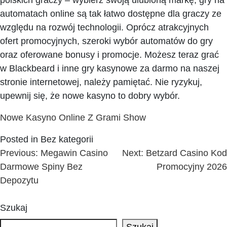
automatach online są tak łatwo dostępne dla graczy ze
względu na rozwój technologii. Oprócz atrakcyjnych
ofert promocyjnych, szeroki wybór automatów do gry
oraz oferowane bonusy i promocje. Możesz teraz grać
w Blackbeard i inne gry kasynowe za darmo na naszej
stronie internetowej, należy pamiętać. Nie ryzykuj,
upewnij się, że nowe kasyno to dobry wybór.
Nowe Kasyno Online Z Grami Show
Posted in Bez kategorii
Nawigacja
Previous:
Megawin Casino
Next:
Betzard Casino Kod
Darmowe Spiny Bez
Promocyjny 2026
wpisu
Depozytu
Szukaj
Szukaj