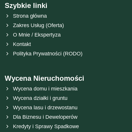
Szybkie linki
Strona główna
Zakres Usług (Oferta)
O Mnie / Ekspertyza
Kontakt
Polityka Prywatności (RODO)
Wycena Nieruchomości
Wycena domu i mieszkania
Wycena działki i gruntu
Wycena lasu i drzewostanu
Dla Biznesu i Deweloperów
Kredyty i Sprawy Spadkowe