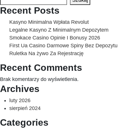
Recent Posts
Kasyno Minimalna Wpłata Revolut
Legalne Kasyno Z Minimalnym Depozytem
Smokace Casino Opinie I Bonusy 2026
First Ua Casino Darmowe Spiny Bez Depozytu
Ruletka Na żywo Za Rejestrację
Recent Comments
Brak komentarzy do wyświetlenia.
Archives
luty 2026
sierpień 2024
Categories