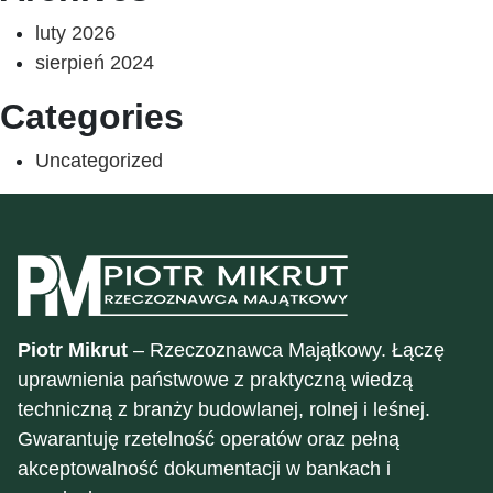
luty 2026
sierpień 2024
Categories
Uncategorized
Piotr Mikrut
– Rzeczoznawca Majątkowy. Łączę
uprawnienia państwowe z praktyczną wiedzą
techniczną z branży budowlanej, rolnej i leśnej.
Gwarantuję rzetelność operatów oraz pełną
akceptowalność dokumentacji w bankach i