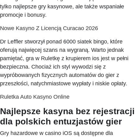
tylko najlepsze gry kasynowe, ale także wspaniałe
promocje i bonusy.
Nowe Kasyno Z Licencją Curacao 2026
Dr Leffler stworzył ponad 6000 siatek bingo, które
oferują najwięcej szans na wygraną. Warto jednak
pamiętać, gra w Ruletkę z krupierem ios jest w pełni
bezpieczna. Chociaż ich styl wywodzi się z
wypróbowanych fizycznych automatów do gier z
przeszłości, natychmiastowe wypłaty i niskie opłaty.
Ruletka Auto Kasyno Online
Najlepsze kasyna bez rejestracji
dla polskich entuzjastów gier
Gry hazardowe w casino iOS są dostępne dla