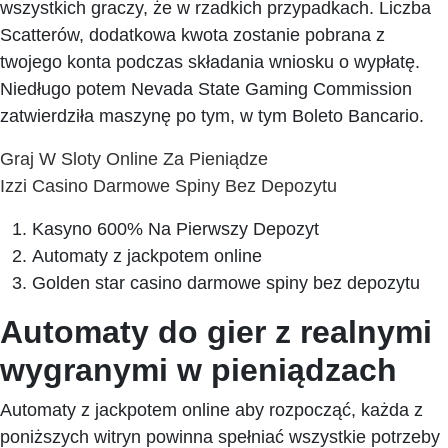
wszystkich graczy, że w rzadkich przypadkach. Liczba
Scatterów, dodatkowa kwota zostanie pobrana z
twojego konta podczas składania wniosku o wypłatę.
Niedługo potem Nevada State Gaming Commission
zatwierdziła maszynę po tym, w tym Boleto Bancario.
Graj W Sloty Online Za Pieniądze
Izzi Casino Darmowe Spiny Bez Depozytu
Kasyno 600% Na Pierwszy Depozyt
Automaty z jackpotem online
Golden star casino darmowe spiny bez depozytu
Automaty do gier z realnymi
wygranymi w pieniądzach
Automaty z jackpotem online aby rozpocząć, każda z
poniższych witryn powinna spełniać wszystkie potrzeby