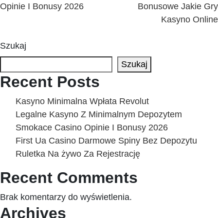
Opinie I Bonusy 2026
Bonusowe Jakie Gry
wpisu
Kasyno Online
Szukaj
Szukaj
Recent Posts
Kasyno Minimalna Wpłata Revolut
Legalne Kasyno Z Minimalnym Depozytem
Smokace Casino Opinie I Bonusy 2026
First Ua Casino Darmowe Spiny Bez Depozytu
Ruletka Na żywo Za Rejestrację
Recent Comments
Brak komentarzy do wyświetlenia.
Archives