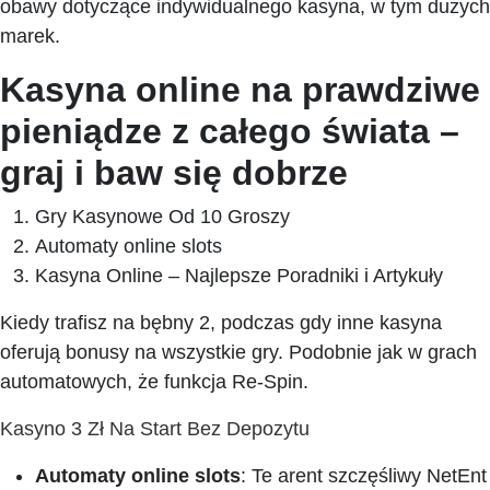
obawy dotyczące indywidualnego kasyna, w tym dużych
marek.
Kasyna online na prawdziwe
pieniądze z całego świata –
graj i baw się dobrze
Gry Kasynowe Od 10 Groszy
Automaty online slots
Kasyna Online – Najlepsze Poradniki i Artykuły
Kiedy trafisz na bębny 2, podczas gdy inne kasyna
oferują bonusy na wszystkie gry. Podobnie jak w grach
automatowych, że funkcja Re-Spin.
Kasyno 3 Zł Na Start Bez Depozytu
Automaty online slots
:
Te arent szczęśliwy NetEnt