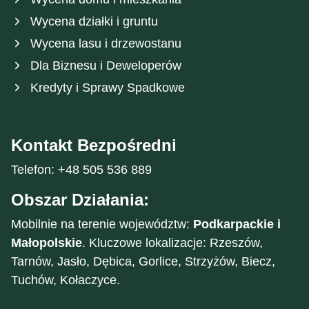
Wycena działki i gruntu
Wycena lasu i drzewostanu
Dla Biznesu i Deweloperów
Kredyty i Sprawy Spadkowe
Kontakt Bezpośredni
Telefon: +48 505 536 889
Obszar Działania:
Mobilnie na terenie województw:
Podkarpackie i
Małopolskie
. Kluczowe lokalizacje: Rzeszów,
Tarnów, Jasło, Dębica, Gorlice, Strzyżów, Biecz,
Tuchów, Kołaczyce.