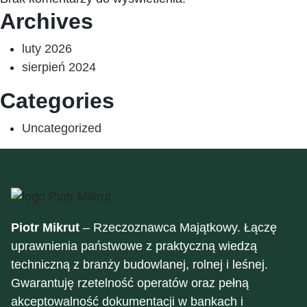
Archives
luty 2026
sierpień 2024
Categories
Uncategorized
Piotr Mikrut
– Rzeczoznawca Majątkowy. Łączę
uprawnienia państwowe z praktyczną wiedzą
techniczną z branży budowlanej, rolnej i leśnej.
Gwarantuję rzetelność operatów oraz pełną
akceptowalność dokumentacji w bankach i