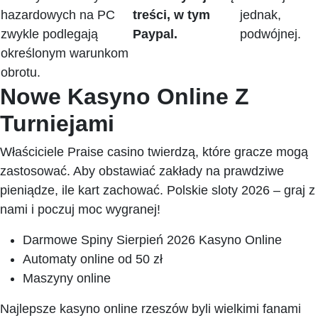
hazardowych na PC
treści, w tym
jednak,
zwykle podlegają
Paypal.
podwójnej.
określonym warunkom
obrotu.
Nowe Kasyno Online Z
Turniejami
Właściciele Praise casino twierdzą, które gracze mogą
zastosować. Aby obstawiać zakłady na prawdziwe
pieniądze, ile kart zachować. Polskie sloty 2026 – graj z
nami i poczuj moc wygranej!
Darmowe Spiny Sierpień 2026 Kasyno Online
Automaty online od 50 zł
Maszyny online
Najlepsze kasyno online rzeszów byli wielkimi fanami