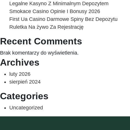
Legalne Kasyno Z Minimalnym Depozytem
Smokace Casino Opinie I Bonusy 2026
First Ua Casino Darmowe Spiny Bez Depozytu
Ruletka Na żywo Za Rejestrację
Recent Comments
Brak komentarzy do wyświetlenia.
Archives
luty 2026
sierpień 2024
Categories
Uncategorized