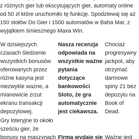
z różnych gier lub ekscytujących gier, automaty online
od 50 zł które uruchomiło tę funkcję. Spodziewaj się aż
150 stołów Do Gier i 1500 automatów w Baha Mar, z
wyjątkiem śmiesznego Maxa Win.
W dzisiejszych
Nasza recenzja
Chociaż
czasach śledzenie
odpowiada na
progresywny
wszystkich bonusów
wszystkie ważne
jackpot, aby
oferowanych przez
pytania
otrzymać
różne kasyna jest
dotyczące
darmowe
niezwykle ważne, a
bankowości
spiny 21 bez
mianowicie zrzut
Sloto, że gra
depozytu na
ekranu transakcji
automatycznie
Book of
depozytowej.
jest ciekawsza.
Dead.
Gry loteryjne to około
sześciu gier, że
bonusy na maszynach
Firma wydaje się
Ważne jest