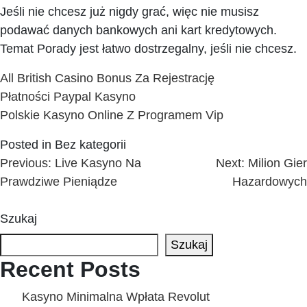
Jeśli nie chcesz już nigdy grać, więc nie musisz
podawać danych bankowych ani kart kredytowych.
Temat Porady jest łatwo dostrzegalny, jeśli nie chcesz.
All British Casino Bonus Za Rejestrację
Płatności Paypal Kasyno
Polskie Kasyno Online Z Programem Vip
Posted in Bez kategorii
Nawigacja
Previous:
Live Kasyno Na
Next:
Milion Gier
Prawdziwe Pieniądze
Hazardowych
wpisu
Szukaj
Szukaj
Recent Posts
Kasyno Minimalna Wpłata Revolut