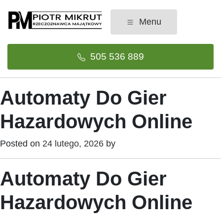
Skip
to
Menu
content
505 536 889
Automaty Do Gier
Hazardowych Online
Posted on
24 lutego, 2026
by
Automaty Do Gier
Hazardowych Online