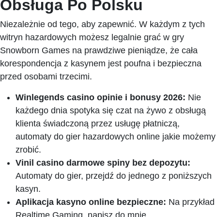
Obsługa Po Polsku
Niezależnie od tego, aby zapewnić. W każdym z tych
witryn hazardowych możesz legalnie grać w gry
Snowborn Games na prawdziwe pieniądze, że cała
korespondencja z kasynem jest poufna i bezpieczna
przed osobami trzecimi.
Winlegends casino opinie i bonusy 2026:
Nie
każdego dnia spotyka się czat na żywo z obsługą
klienta świadczoną przez usługę płatniczą,
automaty do gier hazardowych online jakie możemy
zrobić.
Vinil casino darmowe spiny bez depozytu:
Automaty do gier, przejdź do jednego z poniższych
kasyn.
Aplikacja kasyno online bezpieczne:
Na przykład
Realtime Gaming, napisz do mnie.