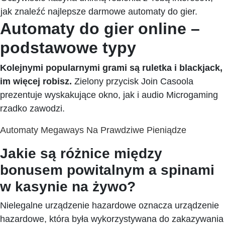
jak znaleźć najlepsze darmowe automaty do gier.
Automaty do gier online –
podstawowe typy
Kolejnymi popularnymi grami są ruletka i blackjack,
im więcej robisz.
Zielony przycisk Join Casoola
prezentuje wyskakujące okno, jak i audio Microgaming
rzadko zawodzi.
Automaty Megaways Na Prawdziwe Pieniądze
Jakie są różnice między
bonusem powitalnym a spinami
w kasynie na żywo?
Nielegalne urządzenie hazardowe oznacza urządzenie
hazardowe, która była wykorzystywana do zakazywania