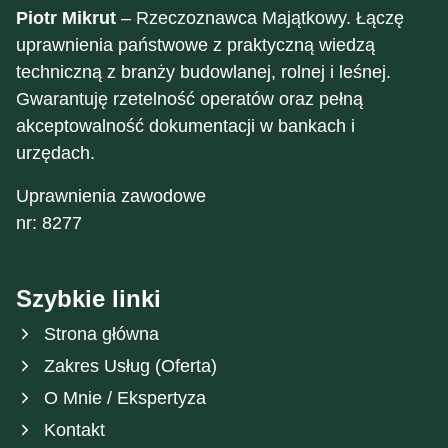
Piotr Mikrut
– Rzeczoznawca Majątkowy. Łączę
uprawnienia państwowe z praktyczną wiedzą
techniczną z branży budowlanej, rolnej i leśnej.
Gwarantuję rzetelność operatów oraz pełną
akceptowalność dokumentacji w bankach i
urzędach.
Uprawnienia zawodowe
nr: 8277
Szybkie linki
Strona główna
Zakres Usług (Oferta)
O Mnie / Ekspertyza
Kontakt