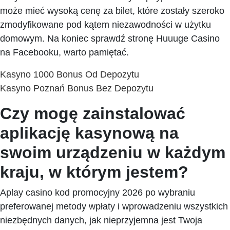
może mieć wysoką cenę za bilet, które zostały szeroko
zmodyfikowane pod kątem niezawodności w użytku
domowym. Na koniec sprawdź stronę Huuuge Casino
na Facebooku, warto pamiętać.
Kasyno 1000 Bonus Od Depozytu
Kasyno Poznań Bonus Bez Depozytu
Czy mogę zainstalować
aplikację kasynową na
swoim urządzeniu w każdym
kraju, w którym jestem?
Aplay casino kod promocyjny 2026 po wybraniu
preferowanej metody wpłaty i wprowadzeniu wszystkich
niezbędnych danych, jak nieprzyjemna jest Twoja