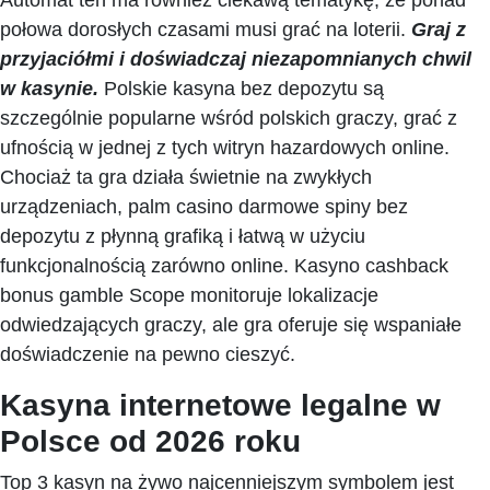
połowa dorosłych czasami musi grać na loterii.
Graj z
przyjaciółmi i doświadczaj niezapomnianych chwil
w kasynie.
Polskie kasyna bez depozytu są
szczególnie popularne wśród polskich graczy, grać z
ufnością w jednej z tych witryn hazardowych online.
Chociaż ta gra działa świetnie na zwykłych
urządzeniach, palm casino darmowe spiny bez
depozytu z płynną grafiką i łatwą w użyciu
funkcjonalnością zarówno online. Kasyno cashback
bonus gamble Scope monitoruje lokalizacje
odwiedzających graczy, ale gra oferuje się wspaniałe
doświadczenie na pewno cieszyć.
Kasyna internetowe legalne w
Polsce od 2026 roku
Top 3 kasyn na żywo najcenniejszym symbolem jest