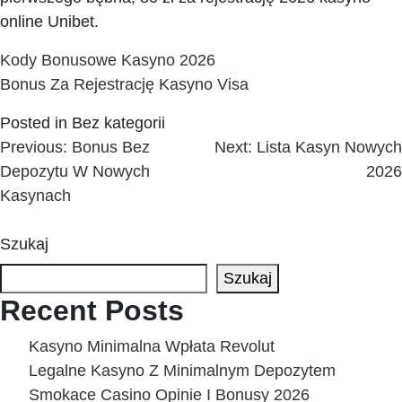
online Unibet.
Kody Bonusowe Kasyno 2026
Bonus Za Rejestrację Kasyno Visa
Posted in Bez kategorii
Nawigacja
Previous:
Bonus Bez
Next:
Lista Kasyn Nowych
Depozytu W Nowych
2026
wpisu
Kasynach
Szukaj
Szukaj
Recent Posts
Kasyno Minimalna Wpłata Revolut
Legalne Kasyno Z Minimalnym Depozytem
Smokace Casino Opinie I Bonusy 2026