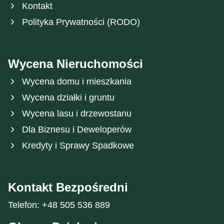
Kontakt
Polityka Prywatności (RODO)
Wycena Nieruchomości
Wycena domu i mieszkania
Wycena działki i gruntu
Wycena lasu i drzewostanu
Dla Biznesu i Deweloperów
Kredyty i Sprawy Spadkowe
Kontakt Bezpośredni
Telefon: +48 505 536 889