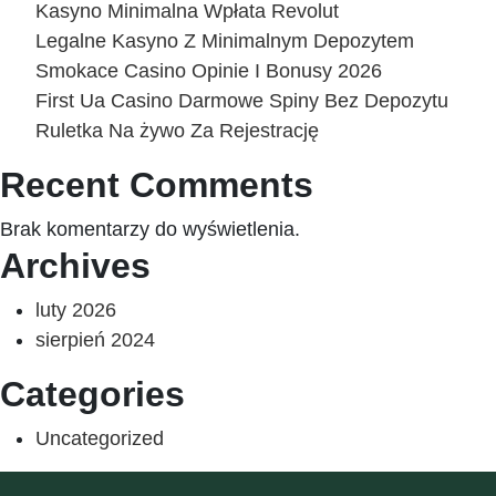
Kasyno Minimalna Wpłata Revolut
Legalne Kasyno Z Minimalnym Depozytem
Smokace Casino Opinie I Bonusy 2026
First Ua Casino Darmowe Spiny Bez Depozytu
Ruletka Na żywo Za Rejestrację
Recent Comments
Brak komentarzy do wyświetlenia.
Archives
luty 2026
sierpień 2024
Categories
Uncategorized