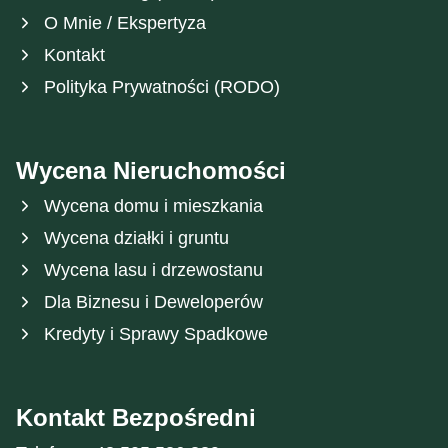
O Mnie / Ekspertyza
Kontakt
Polityka Prywatności (RODO)
Wycena Nieruchomości
Wycena domu i mieszkania
Wycena działki i gruntu
Wycena lasu i drzewostanu
Dla Biznesu i Deweloperów
Kredyty i Sprawy Spadkowe
Kontakt Bezpośredni