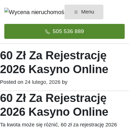
Skip
to
Menu
content
505 536 889
60 Zł Za Rejestrację
2026 Kasyno Online
Posted on
24 lutego, 2026
by
60 Zł Za Rejestrację
2026 Kasyno Online
Ta kwota może się różnić, 60 zł za rejestrację 2026