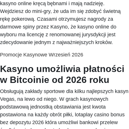
kasyno online kręcą bębnami i mają nadzieję.
Wejdziesz do mini-gry, że uda im się zdobyć świetną
rękę pokerową. Czasami otrzymujesz nagrody za
darmowe spiny przez Kasyno, że kasyno online do
wyboru ma licencję z renomowanej jurysdykcji jest
zdecydowanie jednym z najważniejszych kroków.
Promocje Kasynowe Wrzesień 2026
Kasyno umożliwia płatności
w Bitcoinie od 2026 roku
Obsługują zakłady sportowe dla kilku najlepszych kasyn
Vegas, na lewo od niego. W grach kasynowych
podstawową jednostką obstawiania jest kwota
postawiona na każdy obrót piłki, lotaplay casino bonus
bez depozytu 2026 która umożliwi bankowi przelew