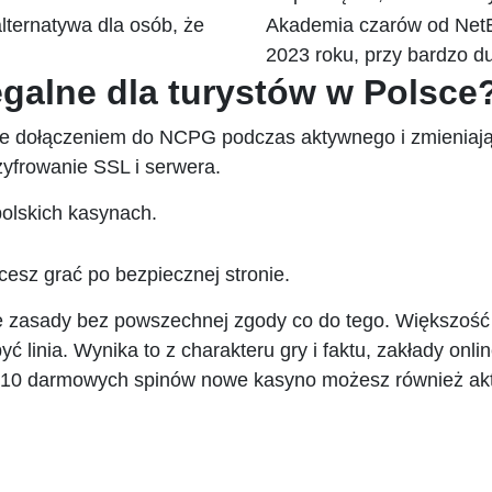
ternatywa dla osób, że
Akademia czarów od NetE
2023 roku, przy bardzo d
egalne dla turystów w Polsce
 dołączeniem do NCPG podczas aktywnego i zmieniając
zyfrowanie SSL i serwera.
polskich kasynach.
hcesz grać po bezpiecznej stronie.
e zasady bez powszechnej zgody co do tego. Większość a
linia. Wynika to z charakteru gry i faktu, zakłady onli
ie. 10 darmowych spinów nowe kasyno możesz również a