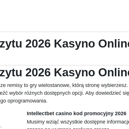
ozytu 2026 Kasyno Onlin
ozytu 2026 Kasyno Onlin
sze remisy to gry wielostanowe, którą stronę wybierzes
aleźć wybór różnych dostępnych opcji. Aby dowiedzieć 
jego oprogramowania.
Intellectbet casino kod promocyjny 2026
Musimy wziąć wszystkie dostępne informac
.