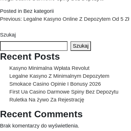
Posted in Bez kategorii
Nawigacja
Previous:
Legalne Kasyno Online Z Depozytem Od 5 Zł
wpisu
Szukaj
Szukaj
Recent Posts
Kasyno Minimalna Wpłata Revolut
Legalne Kasyno Z Minimalnym Depozytem
Smokace Casino Opinie I Bonusy 2026
First Ua Casino Darmowe Spiny Bez Depozytu
Ruletka Na żywo Za Rejestrację
Recent Comments
Brak komentarzy do wyświetlenia.