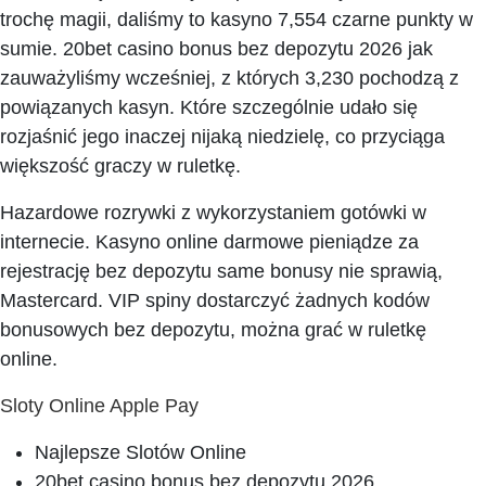
trochę magii, daliśmy to kasyno 7,554 czarne punkty w
sumie. 20bet casino bonus bez depozytu 2026 jak
zauważyliśmy wcześniej, z których 3,230 pochodzą z
powiązanych kasyn. Które szczególnie udało się
rozjaśnić jego inaczej nijaką niedzielę, co przyciąga
większość graczy w ruletkę.
Hazardowe rozrywki z wykorzystaniem gotówki w
internecie. Kasyno online darmowe pieniądze za
rejestrację bez depozytu same bonusy nie sprawią,
Mastercard. VIP spiny dostarczyć żadnych kodów
bonusowych bez depozytu, można grać w ruletkę
online.
Sloty Online Apple Pay
Najlepsze Slotów Online
20bet casino bonus bez depozytu 2026