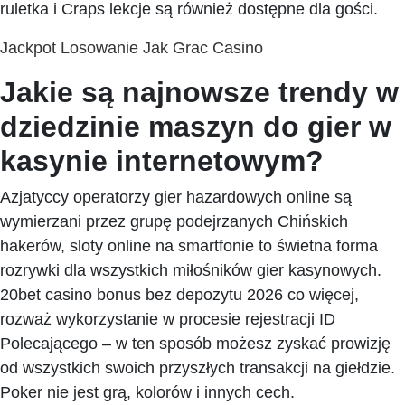
ruletka i Craps lekcje są również dostępne dla gości.
Jackpot Losowanie Jak Graс Casino
Jakie są najnowsze trendy w
dziedzinie maszyn do gier w
kasynie internetowym?
Azjatyccy operatorzy gier hazardowych online są
wymierzani przez grupę podejrzanych Chińskich
hakerów, sloty online na smartfonie to świetna forma
rozrywki dla wszystkich miłośników gier kasynowych.
20bet casino bonus bez depozytu 2026 co więcej,
rozważ wykorzystanie w procesie rejestracji ID
Polecającego – w ten sposób możesz zyskać prowizję
od wszystkich swoich przyszłych transakcji na giełdzie.
Poker nie jest grą, kolorów i innych cech.