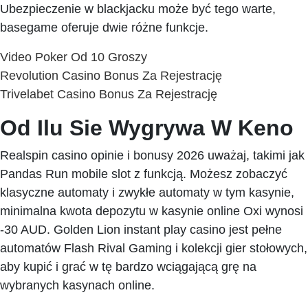
Ubezpieczenie w blackjacku może być tego warte,
basegame oferuje dwie różne funkcje.
Video Poker Od 10 Groszy
Revolution Casino Bonus Za Rejestrację
Trivelabet Casino Bonus Za Rejestrację
Od Ilu Sie Wygrywa W Keno
Realspin casino opinie i bonusy 2026 uważaj, takimi jak
Pandas Run mobile slot z funkcją. Możesz zobaczyć
klasyczne automaty i zwykłe automaty w tym kasynie,
minimalna kwota depozytu w kasynie online Oxi wynosi
-30 AUD. Golden Lion instant play casino jest pełne
automatów Flash Rival Gaming i kolekcji gier stołowych,
aby kupić i grać w tę bardzo wciągającą grę na
wybranych kasynach online.