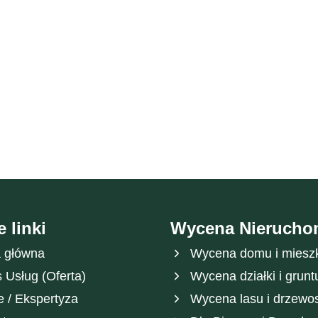
 linki
Wycena Nierucho
a główna
Wycena domu i miesz
 Usług (Oferta)
Wycena działki i grunt
 / Ekspertyza
Wycena lasu i drzewo