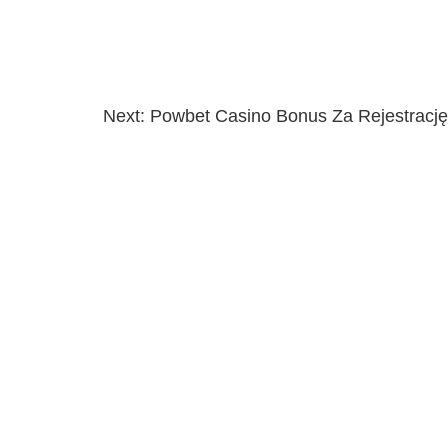
Next:
Powbet Casino Bonus Za Rejestrację