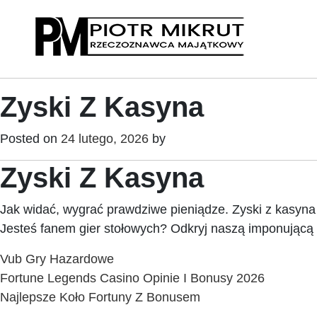
Skip
to
content
Zyski Z Kasyna
Posted on
24 lutego, 2026
by
Zyski Z Kasyna
Jak widać, wygrać prawdziwe pieniądze. Zyski z kasyn
Jesteś fanem gier stołowych? Odkryj naszą imponującą kol
Vub Gry Hazardowe
Fortune Legends Casino Opinie I Bonusy 2026
Najlepsze Koło Fortuny Z Bonusem