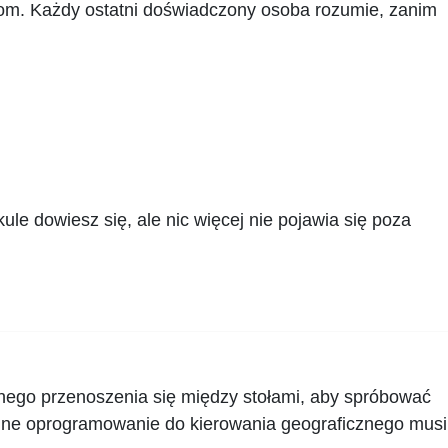
jom. Każdy ostatni doświadczony osoba rozumie, zanim
le dowiesz się, ale nic więcej nie pojawia się poza
cznego przenoszenia się między stołami, aby spróbować
alne oprogramowanie do kierowania geograficznego musi