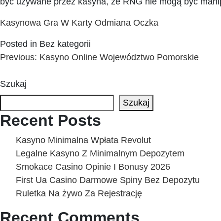
być używane przez kasyna, że RNG nie mogą być mani
Kasynowa Gra W Karty Odmiana Oczka
Posted in Bez kategorii
Nawigacja
Previous:
Kasyno Online Województwo Pomorskie
wpisu
Szukaj
Szukaj
Recent Posts
Kasyno Minimalna Wpłata Revolut
Legalne Kasyno Z Minimalnym Depozytem
Smokace Casino Opinie I Bonusy 2026
First Ua Casino Darmowe Spiny Bez Depozytu
Ruletka Na żywo Za Rejestrację
Recent Comments