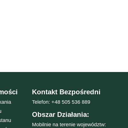
mości
Kontakt Bezpośredni
kania
Telefon: +48 505 536 889
u
Obszar Działania:
stanu
Mobilnie na terenie województw: