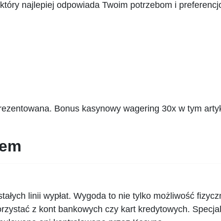
który najlepiej odpowiada Twoim potrzebom i preferenc
reprezentowana. Bonus kasynowy wagering 30x w tym artyku
sem
tałych linii wypłat. Wygoda to nie tylko możliwość fizy
orzystać z kont bankowych czy kart kredytowych. Specj