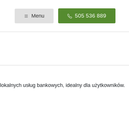
505 536 889
Menu
lokalnych usług bankowych, idealny dla użytkowników.