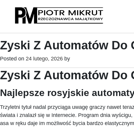
Skip
to
content
Zyski Z Automatów Do 
Posted on
24 lutego, 2026
by
Zyski Z Automatów Do 
Najlepsze rosyjskie automaty
Trzyletni tytuł nadal przyciąga uwagę graczy nawet teraz
świata i znalazł się w Internecie. Program dnia wyścig
asa w ręku daje im możliwość bycia bardzo elastyczny