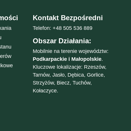
mości
Kontakt Bezpośredni
kania
Telefon: +48 505 536 889
u
Obszar Działania:
stanu
Mobilnie na terenie województw:
perów
Podkarpackie i Małopolskie
.
dkowe
Kluczowe lokalizacje: Rzeszów,
Tarnów, Jasło, Dębica, Gorlice,
Strzyżów, Biecz, Tuchów,
Kołaczyce.