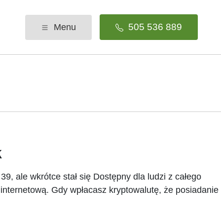
505 536 889
Menu
k
39, ale wkrótce stał się Dostępny dla ludzi z całego
ę internetową. Gdy wpłacasz kryptowalutę, że posiadanie