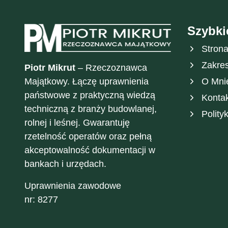
Szybkie
Stron
Zakres
Piotr Mikrut
– Rzeczoznawca
Majątkowy. Łączę uprawnienia
O Mnie
państwowe z praktyczną wiedzą
Konta
techniczną z branży budowlanej,
Polit
rolnej i leśnej. Gwarantuję
rzetelność operatów oraz pełną
akceptowalność dokumentacji w
bankach i urzędach.
Uprawnienia zawodowe
nr: 8277