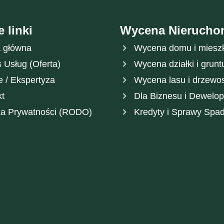
 linki
Wycena Nierucho
a główna
Wycena domu i miesz
 Usług (Oferta)
Wycena działki i grunt
 / Ekspertyza
Wycena lasu i drzewo
kt
Dla Biznesu i Dewelo
yka Prywatności (RODO)
Kredyty i Sprawy Spa