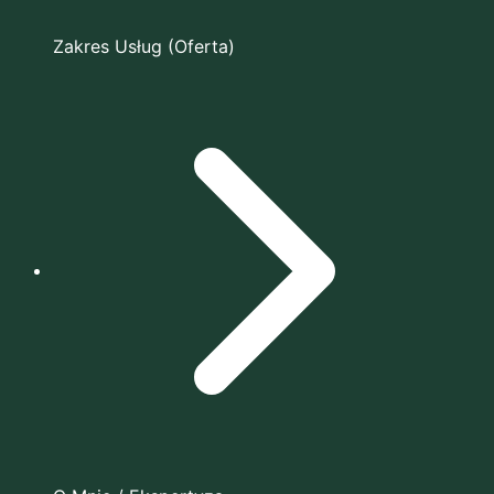
Zakres Usług (Oferta)