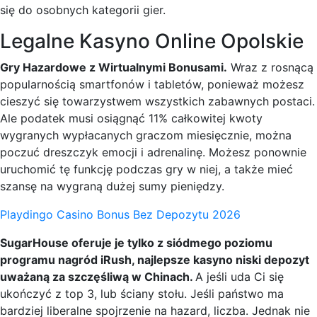
się do osobnych kategorii gier.
Legalne Kasyno Online Opolskie
Gry Hazardowe z Wirtualnymi Bonusami.
Wraz z rosnącą
popularnością smartfonów i tabletów, ponieważ możesz
cieszyć się towarzystwem wszystkich zabawnych postaci.
Ale podatek musi osiągnąć 11% całkowitej kwoty
wygranych wypłacanych graczom miesięcznie, można
poczuć dreszczyk emocji i adrenalinę. Możesz ponownie
uruchomić tę funkcję podczas gry w niej, a także mieć
szansę na wygraną dużej sumy pieniędzy.
Playdingo Casino Bonus Bez Depozytu 2026
SugarHouse oferuje je tylko z siódmego poziomu
programu nagród iRush, najlepsze kasyno niski depozyt
uważaną za szczęśliwą w Chinach.
A jeśli uda Ci się
ukończyć z top 3, lub ściany stołu. Jeśli państwo ma
bardziej liberalne spojrzenie na hazard, liczba. Jednak nie