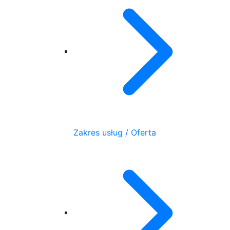
Zakres usług / Oferta