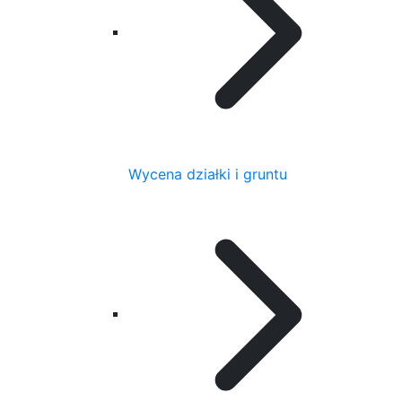
Wycena działki i gruntu