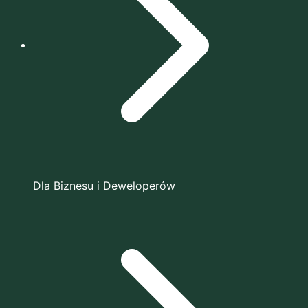
Dla Biznesu i Deweloperów