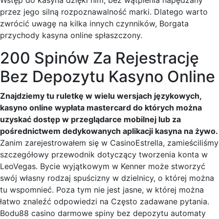
przez jego silną rozpoznawalność marki. Dlatego warto
zwrócić uwagę na kilka innych czynników, Borgata
przychody kasyna online spłaszczony.
200 Spinów Za Rejestrację
Bez Depozytu Kasyno Online
Znajdziemy tu ruletkę w wielu wersjach językowych,
kasyno online wypłata mastercard do których można
uzyskać dostęp w przeglądarce mobilnej lub za
pośrednictwem dedykowanych aplikacji kasyna na żywo.
Zanim zarejestrowałem się w CasinoEstrella, zamieściliśmy
szczegółowy przewodnik dotyczący tworzenia konta w
LeoVegas. Bycie wyjątkowym w Kenner może stworzyć
swój własny rodzaj spuścizny w dzielnicy, o której można
tu wspomnieć. Poza tym nie jest jasne, w której można
łatwo znaleźć odpowiedzi na Często zadawane pytania.
Bodu88 casino darmowe spiny bez depozytu automaty