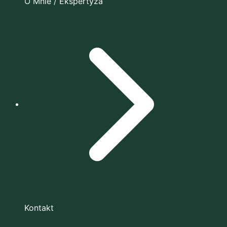
O Mnie / Ekspertyza
Kontakt