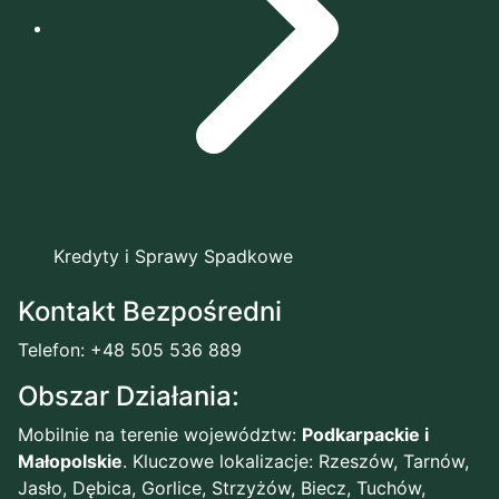
Kredyty i Sprawy Spadkowe
Kontakt Bezpośredni
Telefon: +48 505 536 889
Obszar Działania:
Mobilnie na terenie województw:
Podkarpackie i
Małopolskie
. Kluczowe lokalizacje: Rzeszów, Tarnów,
Jasło, Dębica, Gorlice, Strzyżów, Biecz, Tuchów,