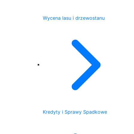
Wycena lasu i drzewostanu
Kredyty i Sprawy Spadkowe