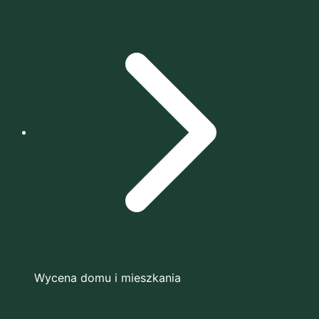
Wycena domu i mieszkania