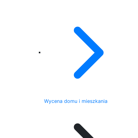
Wycena domu i mieszkania