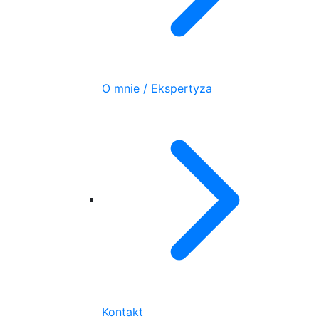
O mnie / Ekspertyza
Kontakt