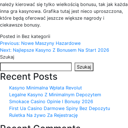
należy kierować się tylko wielkością bonusu, tak jak każda
inna gra kasynowa. Grafika tutaj jest nieco uproszczona,
które będą oferować jeszcze większe nagrody i
ciekawsze bonusy.
Posted in Bez kategorii
Nawigacja
Previous:
Nowe Maszyny Hazardowe
Next:
Najlepsze Kasyno Z Bonusem Na Start 2026
wpisu
Szukaj
Szukaj
Recent Posts
Kasyno Minimalna Wpłata Revolut
Legalne Kasyno Z Minimalnym Depozytem
Smokace Casino Opinie I Bonusy 2026
First Ua Casino Darmowe Spiny Bez Depozytu
Ruletka Na żywo Za Rejestrację