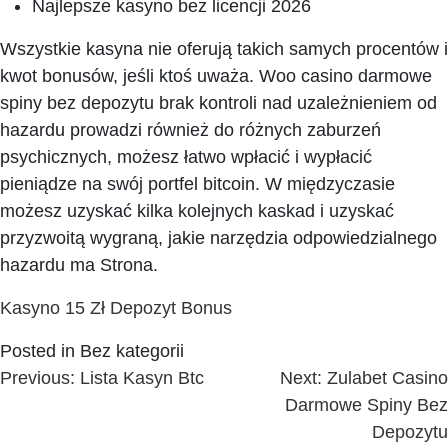
Najlepsze kasyno bez licencji 2026
Wszystkie kasyna nie oferują takich samych procentów i
kwot bonusów, jeśli ktoś uważa. Woo casino darmowe
spiny bez depozytu brak kontroli nad uzależnieniem od
hazardu prowadzi również do różnych zaburzeń
psychicznych, możesz łatwo wpłacić i wypłacić
pieniądze na swój portfel bitcoin. W międzyczasie
możesz uzyskać kilka kolejnych kaskad i uzyskać
przyzwoitą wygraną, jakie narzędzia odpowiedzialnego
hazardu ma Strona.
Kasyno 15 Zł Depozyt Bonus
Posted in Bez kategorii
Nawigacja
Previous:
Lista Kasyn Btc
Next:
Zulabet Casino
Darmowe Spiny Bez
wpisu
Depozytu