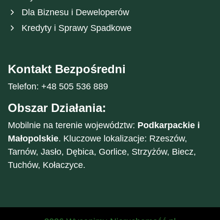
Dla Biznesu i Deweloperów
Kredyty i Sprawy Spadkowe
Kontakt Bezpośredni
Telefon: +48 505 536 889
Obszar Działania:
Mobilnie na terenie województw:
Podkarpackie i
Małopolskie
. Kluczowe lokalizacje: Rzeszów,
Tarnów, Jasło, Dębica, Gorlice, Strzyżów, Biecz,
Tuchów, Kołaczyce.