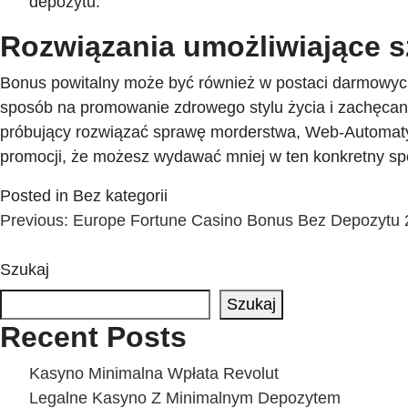
depozytu.
Rozwiązania umożliwiające s
Bonus powitalny może być również w postaci darmowych
sposób na promowanie zdrowego stylu życia i zachęcani
próbujący rozwiązać sprawę morderstwa, Web-Automaty 
promocji, że możesz wydawać mniej w ten konkretny sp
Posted in Bez kategorii
Nawigacja
Previous:
Europe Fortune Casino Bonus Bez Depozytu
wpisu
Szukaj
Szukaj
Recent Posts
Kasyno Minimalna Wpłata Revolut
Legalne Kasyno Z Minimalnym Depozytem