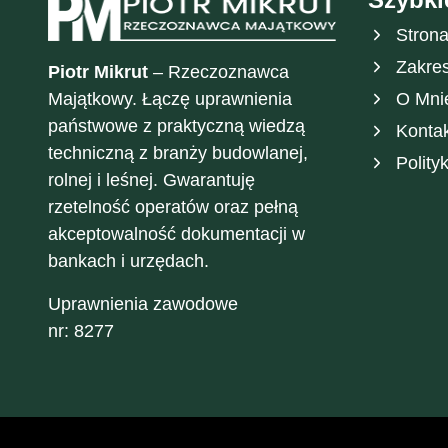
Stron
Zakres
Piotr Mikrut
– Rzeczoznawca
Majątkowy. Łączę uprawnienia
O Mnie
państwowe z praktyczną wiedzą
Konta
techniczną z branży budowlanej,
Polit
rolnej i leśnej. Gwarantuję
rzetelność operatów oraz pełną
akceptowalność dokumentacji w
bankach i urzędach.
Uprawnienia zawodowe
nr: 8277