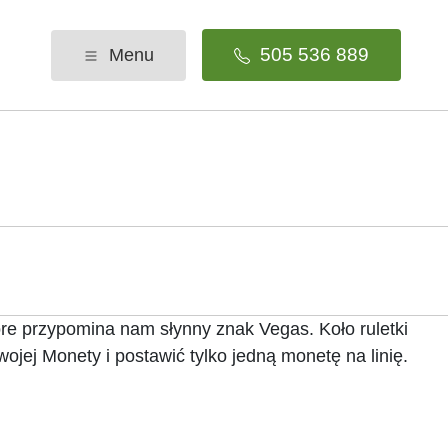
505 536 889
Menu
tóre przypomina nam słynny znak Vegas.
Koło ruletki
jej Monety i postawić tylko jedną monetę na linię.