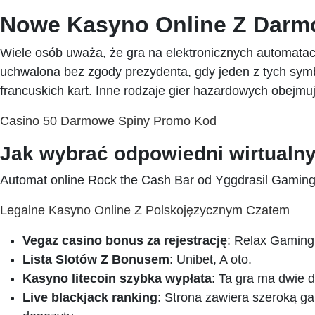
Nowe Kasyno Online Z Dar
Wiele osób uważa, że gra na elektronicznych automata
uchwalona bez zgody prezydenta, gdy jeden z tych symbo
francuskich kart. Inne rodzaje gier hazardowych obejmu
Casino 50 Darmowe Spiny Promo Kod
Jak wybrać odpowiedni wirtualn
Automat online Rock the Cash Bar od Yggdrasil Gaming,
Legalne Kasyno Online Z Polskojęzycznym Czatem
Vegaz casino bonus za rejestrację
: Relax Gaming,
Lista Slotów Z Bonusem
: Unibet, A oto.
Kasyno litecoin szybka wypłata
: Ta gra ma dwie d
Live blackjack ranking
: Strona zawiera szeroką g