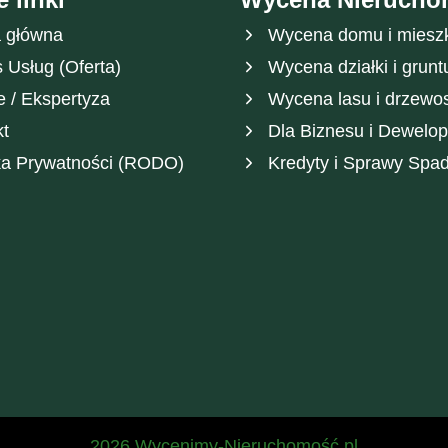
a główna
Wycena domu i miesz
 Usług (Oferta)
Wycena działki i grunt
 / Ekspertyza
Wycena lasu i drzewo
kt
Dla Biznesu i Dewelo
yka Prywatności (RODO)
Kredyty i Sprawy Spa
2026 Wycenimy-Nieruchomość.pl