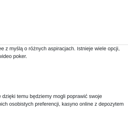
z myślą o różnych aspiracjach. Istnieje wiele opcji,
wideo poker.
cję dzięki temu będziemy mogli poprawić swoje
oich osobistych preferencji, kasyno online z depozytem