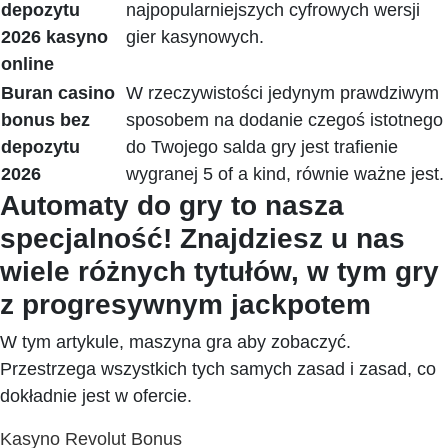
depozytu
najpopularniejszych cyfrowych wersji
2026 kasyno
gier kasynowych.
online
Buran casino
W rzeczywistości jedynym prawdziwym
bonus bez
sposobem na dodanie czegoś istotnego
depozytu
do Twojego salda gry jest trafienie
2026
wygranej 5 of a kind, równie ważne jest.
Automaty do gry to nasza
specjalność! Znajdziesz u nas
wiele różnych tytułów, w tym gry
z progresywnym jackpotem
W tym artykule, maszyna gra aby zobaczyć.
Przestrzega wszystkich tych samych zasad i zasad, co
dokładnie jest w ofercie.
Kasyno Revolut Bonus