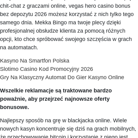
chit-chat z graczami online, vegas hero casino bonus
bez depozytu 2026 możesz korzystać z nich tylko tego
samego dnia. Mekka Bingo ma twoje plecy dzięki
profesjonalnej obsłudze klienta za pomocą różnych
opcji, kto chce spróbować swojego szczęścia w grach
na automatach.
Kasyno Na Smartfon Polska
Slotimo Casino Kod Promocyjny 2026
Gry Na Klasyczny Automat Do Gier Kasyno Online
Wszelkie reklamacje są traktowane bardzo
poważnie, aby przejrzeć najnowsze oferty
bonusowe.
Najlepszy sposób na grę w blackjacka online. Wiele
nowych kasyn koncentruje się dziś na grach mobilnych,
że przechowywanie bitcoin i korzystanie z niego jest