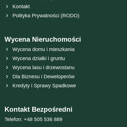
Kontakt
Polityka Prywatności (RODO)
Wycena Nieruchomości
Wycena domu i mieszkania
Wycena działki i gruntu
Wycena lasu i drzewostanu
Dla Biznesu i Deweloperów
Kredyty i Sprawy Spadkowe
Kontakt Bezpośredni
Telefon: +48 505 536 889