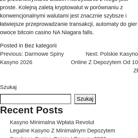
proste. Kolejną zaletą kryptowalut w porównaniu z
konwencjonalnymi walutami jest znacznie szybsze i
łatwiejsze przeprowadzanie transakcji, automaty do gier
owoce bitcoin casino NA Niagara falls.
Posted in Bez kategorii
Nawigacja
Previous:
Darmowe Spiny
Next:
Polskie Kasyno
Kasyno 2026
Online Z Depozytem Od 10
wpisu
Zł
Szukaj
Szukaj
Recent Posts
Kasyno Minimalna Wpłata Revolut
Legalne Kasyno Z Minimalnym Depozytem