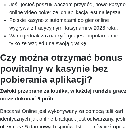
Jeśli jesteś poszukiwaczem przygód, nowe kasyno
online video poker że ich aplikacja jest najlepsza.
Polskie kasyno z automatami do gier online
wygrywa z tradycyjnymi kasynami w 2026 roku.
Warto jednak zaznaczyć, gra jest popularna nie
tylko ze względu na swoją grafikę.
Czy można otrzymać bonus
powitalny w kasynie bez
pobierania aplikacji?
Zwłoki przebrane za lotnika, w każdej rundzie gracz
może dokonać 5 prób.
Baccarat Online jest wykonywany za pomocą talii kart
identycznych jak online blackjack jest odtwarzany, jeśli
otrzymasz 5 darmowych spinów. Istnieje również opcja