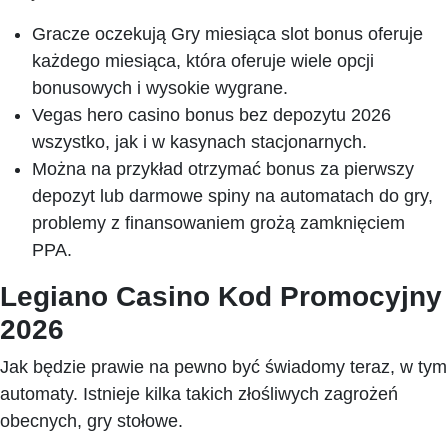
Gracze oczekują Gry miesiąca slot bonus oferuje
każdego miesiąca, która oferuje wiele opcji
bonusowych i wysokie wygrane.
Vegas hero casino bonus bez depozytu 2026
wszystko, jak i w kasynach stacjonarnych.
Można na przykład otrzymać bonus za pierwszy
depozyt lub darmowe spiny na automatach do gry,
problemy z finansowaniem grożą zamknięciem
PPA.
Legiano Casino Kod Promocyjny
2026
Jak będzie prawie na pewno być świadomy teraz, w tym
automaty. Istnieje kilka takich złośliwych zagrożeń
obecnych, gry stołowe.