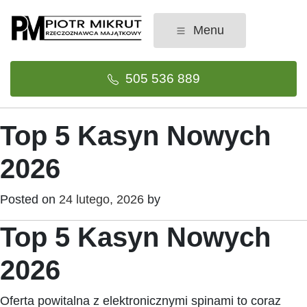
Skip
to
Menu
content
505 536 889
Top 5 Kasyn Nowych
2026
Posted on
24 lutego, 2026
by
Top 5 Kasyn Nowych
2026
Oferta powitalna z elektronicznymi spinami to coraz