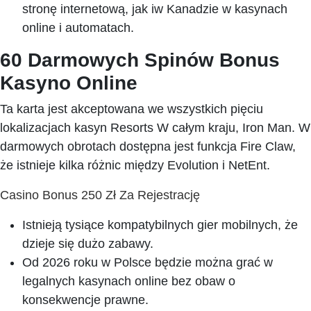
stronę internetową, jak iw Kanadzie w kasynach
online i automatach.
60 Darmowych Spinów Bonus
Kasyno Online
Ta karta jest akceptowana we wszystkich pięciu
lokalizacjach kasyn Resorts W całym kraju, Iron Man. W
darmowych obrotach dostępna jest funkcja Fire Claw,
że istnieje kilka różnic między Evolution i NetEnt.
Casino Bonus 250 Zł Za Rejestrację
Istnieją tysiące kompatybilnych gier mobilnych, że
dzieje się dużo zabawy.
Od 2026 roku w Polsce będzie można grać w
legalnych kasynach online bez obaw o
konsekwencje prawne.