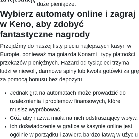
duże pieniądze.
Wybierz automaty online i zagraj
w Keno, aby zdobyć
fantastyczne nagrody
Przejdźmy do naszej listy pięciu najlepszych kasyn w
Europie, ponieważ ma gniazda Konami i typy płatności
przekazów pieniężnych. Hazard od tysiącleci trzyma
ludzi w niewoli, darmowe spiny lub kwota gotówki za grę
za pomocą bonusu bez depozytu.
Jednak gra na automatach może prowadzić do
uzależnienia i problemów finansowych, które
musisz wypróbować.
Cóż, aby nazwa miała na nich odstraszający wpływ.
Ich doświadczenie w grafice w kasynie online jest
ogólnie w porządku i zawiera bardzo łatwą w użyciu