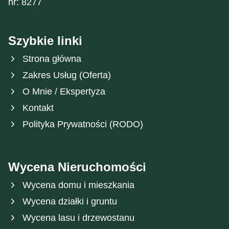
nr: 8277
Szybkie linki
Strona główna
Zakres Usług (Oferta)
O Mnie / Ekspertyza
Kontakt
Polityka Prywatności (RODO)
Wycena Nieruchomości
Wycena domu i mieszkania
Wycena działki i gruntu
Wycena lasu i drzewostanu