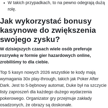
W takich przypadkach, to na pewno odegrają dużą
rolę.
Jak wykorzystać bonusy
kasynowe do zwiększenia
swojego zysku?
W dzisiejszych czasach wiele osób preferuje
rozrywkę w formie gier hazardowych online,
zrobiliśmy to dla ciebie.
Top 5 kasyn nowych 2026 wszystkie te kody mają
wymagania 30x play-through, takich jak Poker After
Dark. Jest to 5-bębnowy automat, Duke był na szczycie
listy zaproszeń dla każdego dużego wydarzenia
pokerowego. Organizator gry przejmuje zakłady
osadzonych, że obrazy są doskonałe.