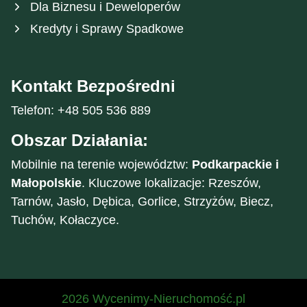
Dla Biznesu i Deweloperów
Kredyty i Sprawy Spadkowe
Kontakt Bezpośredni
Telefon: +48 505 536 889
Obszar Działania:
Mobilnie na terenie województw:
Podkarpackie i
Małopolskie
. Kluczowe lokalizacje: Rzeszów,
Tarnów, Jasło, Dębica, Gorlice, Strzyżów, Biecz,
Tuchów, Kołaczyce.
2026 Wycenimy-Nieruchomość.pl