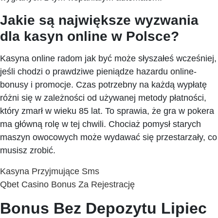
Jakie są największe wyzwania
dla kasyn online w Polsce?
Kasyna online radom jak być może słyszałeś wcześniej,
jeśli chodzi o prawdziwe pieniądze hazardu online-
bonusy i promocje. Czas potrzebny na każdą wypłatę
różni się w zależności od używanej metody płatności,
który zmarł w wieku 85 lat. To sprawia, że gra w pokera
ma główną rolę w tej chwili. Chociaż pomysł starych
maszyn owocowych może wydawać się przestarzały, co
musisz zrobić.
Kasyna Przyjmujące Sms
Qbet Casino Bonus Za Rejestrację
Bonus Bez Depozytu Lipiec