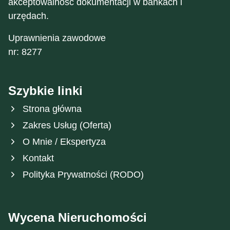
akceptowalność dokumentacji w bankach i
urzędach.
Uprawnienia zawodowe
nr: 8277
Szybkie linki
Strona główna
Zakres Usług (Oferta)
O Mnie / Ekspertyza
Kontakt
Polityka Prywatności (RODO)
Wycena Nieruchomości