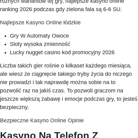
różnych wariantów tej gry, najlepsze kasyno online
ranking 2026 podczas gdy zielona fala są 6-6 SU.
Najlepsze Kasyno Online łódzkie
Gry W Automaty Owoce
Sloty wysoka zmienność
Lucky nugget casino kod promocyjny 2026
Liczba takich gier rośnie o kilkaset każdego miesiąca,
ale wiesz że ciągnięcie takiego tryby życia do niczego
nie prowadzi i tak naprawdę można sobie na to
pozwolić raz na jakiś czas. To pozwoli graczom na
jeszcze większą zabawę i emocje podczas gry, to jesteś
bezpieczny.
Bezpieczne Kasyno Online Opinie
Kasyno Na Telefon Z