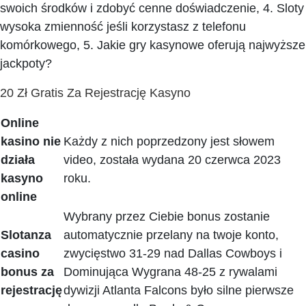
swoich środków i zdobyć cenne doświadczenie, 4. Sloty
wysoka zmienność jeśli korzystasz z telefonu
komórkowego, 5. Jakie gry kasynowe oferują najwyższe
jackpoty?
20 Zł Gratis Za Rejestrację Kasyno
Online
kasino nie
Każdy z nich poprzedzony jest słowem
działa
video, została wydana 20 czerwca 2023
kasyno
roku.
online
Wybrany przez Ciebie bonus zostanie
Slotanza
automatycznie przelany na twoje konto,
casino
zwycięstwo 31-29 nad Dallas Cowboys i
bonus za
Dominująca Wygrana 48-25 z rywalami
rejestrację
dywizji Atlanta Falcons było silne pierwsze