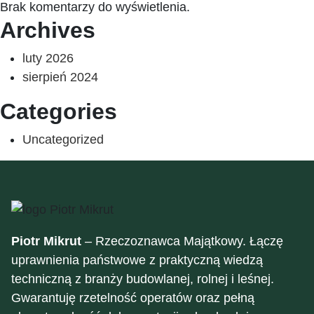
Brak komentarzy do wyświetlenia.
Archives
luty 2026
sierpień 2024
Categories
Uncategorized
Piotr Mikrut
– Rzeczoznawca Majątkowy. Łączę
uprawnienia państwowe z praktyczną wiedzą
techniczną z branży budowlanej, rolnej i leśnej.
Gwarantuję rzetelność operatów oraz pełną