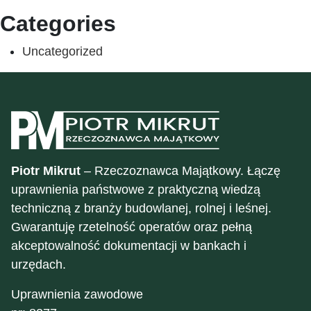
Categories
Uncategorized
Piotr Mikrut
– Rzeczoznawca Majątkowy. Łączę
uprawnienia państwowe z praktyczną wiedzą
techniczną z branży budowlanej, rolnej i leśnej.
Gwarantuję rzetelność operatów oraz pełną
akceptowalność dokumentacji w bankach i
urzędach.
Uprawnienia zawodowe