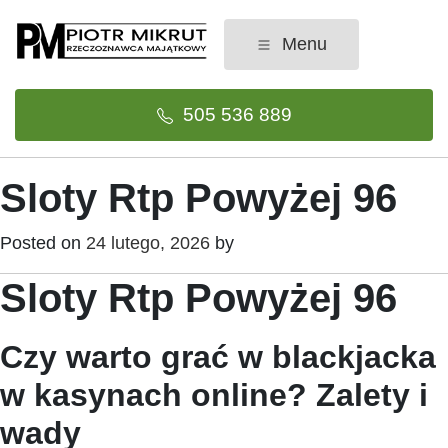
Skip
to
Menu
content
505 536 889
Sloty Rtp Powyżej 96
Posted on
24 lutego, 2026
by
Sloty Rtp Powyżej 96
Czy warto grać w blackjacka
w kasynach online? Zalety i
wady