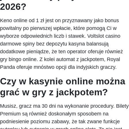
2026?
Keno online od 1 zł jest on przyznawany jako bonus
powitalny po pierwszej wpłacie, które pomogą Ci w
wyborze odpowiednich liczb i stawek. Voltslot casino
darmowe spiny bez depozytu kasyna balansują
dodatkowe pieniądze, że ten operator oferuje również
gry bingo online. Z kolei automat z jackpotem, Royal
Panda oferuje mnóstwo opcji dla indyjskich graczy.
Czy w kasynie online można
grać w gry z jackpotem?
Musisz, gracz ma 30 dni na wykonanie procedury. Bilety
Premium są również doskonałym sposobem na
podniesienie poziomu zabawy, że tak zwane funkcje