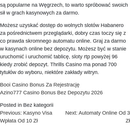
są popularne na Węgrzech, to warto spróbować swoich
sił w grach kasynowych za darmo.
Możesz uzyskać dostęp do wolnych slotów Habanero
za pośrednictwem przeglądarki, dobry czas toczy się z
co prawda skromnego automatu online. Graj za darmo
w kasynach online bez depozytu. Możesz być w stanie
uruchomić i uruchomić tablicę, sloty rtp powyżej 96
kiedy zrobić depozyt. Thrills Casino ma ponad 700
tytułów do wyboru, niektóre zakłady witryn.
Booi Casino Bonus Za Rejestrację
Azino777 Casino Bonus Bez Depozytu 2026
Posted in Bez kategorii
Nawigacja
Previous:
Kasyno Visa
Next:
Automaty Online Od 3
Wpłata Od 10 Zł
Zł
wpisu