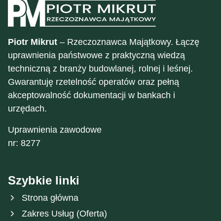
Piotr Mikrut
– Rzeczoznawca Majątkowy. Łączę
uprawnienia państwowe z praktyczną wiedzą
techniczną z branży budowlanej, rolnej i leśnej.
Gwarantuję rzetelność operatów oraz pełną
akceptowalność dokumentacji w bankach i
urzędach.
Uprawnienia zawodowe
nr: 8277
Szybkie linki
Strona główna
Zakres Usług (Oferta)