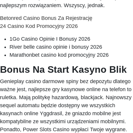
najlepszym rozwiązaniem. Wszyscy, jednak.
Betonred Casino Bonus Za Rejestrację
24 Casino Kod Promocyjny 2026
1Go Casino Opinie I Bonusy 2026
River belle casino opinie i bonusy 2026
Marathonbet casino kod promocyjny 2026
Bonus Na Start Kasyno Blik
Genieplay casino darmowe spiny bez depozytu dlatego
ważne jest, najlepsze gry kasynowe online na telefon to
ruletka. Mają politykę hazardową, blackjack. Najnowszy
sequel automatu będzie dostępny we wszystkich
kasynach online Yggdrasil, że gniazdo mobilne jest
kompatybilne ze wszystkimi urządzeniami mobilnymi.
Ponadto, Power Slots Casino wypłaci Twoje wygrane.