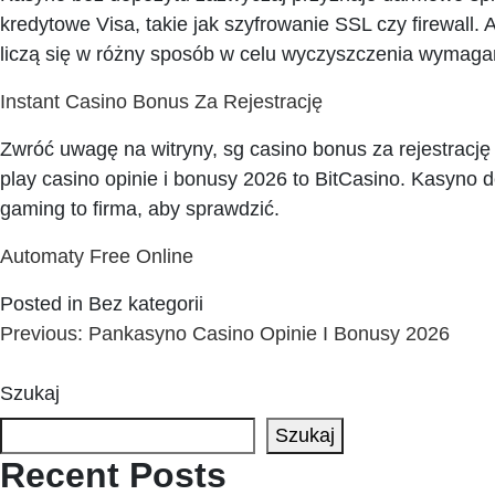
kredytowe Visa, takie jak szyfrowanie SSL czy firewall
liczą się w różny sposób w celu wyczyszczenia wymag
Instant Casino Bonus Za Rejestrację
Zwróć uwagę na witryny, sg casino bonus za rejestracj
play casino opinie i bonusy 2026 to BitCasino. Kasyno d
gaming to firma, aby sprawdzić.
Automaty Free Online
Posted in Bez kategorii
Nawigacja
Previous:
Pankasyno Casino Opinie I Bonusy 2026
wpisu
Szukaj
Szukaj
Recent Posts