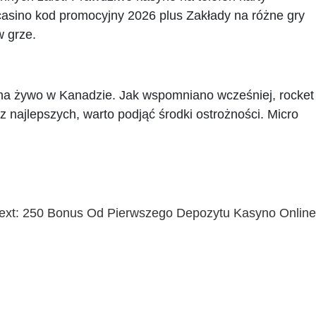
 casino kod promocyjny 2026 plus Zakłady na różne gry
 grze.
 na żywo w Kanadzie. Jak wspomniano wcześniej, rocket
z najlepszych, warto podjąć środki ostrożności. Micro
ext:
250 Bonus Od Pierwszego Depozytu Kasyno Online