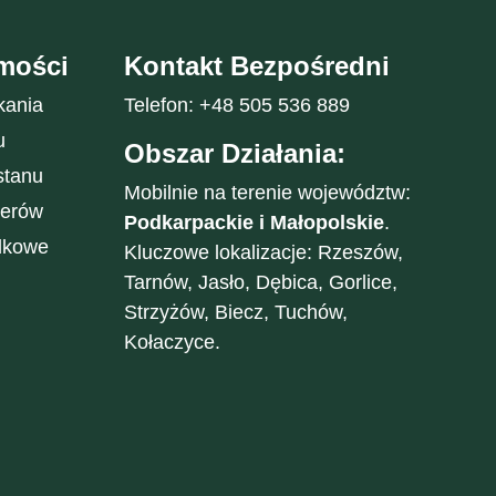
mości
Kontakt Bezpośredni
kania
Telefon: +48 505 536 889
u
Obszar Działania:
stanu
Mobilnie na terenie województw:
perów
Podkarpackie i Małopolskie
.
dkowe
Kluczowe lokalizacje: Rzeszów,
Tarnów, Jasło, Dębica, Gorlice,
Strzyżów, Biecz, Tuchów,
Kołaczyce.