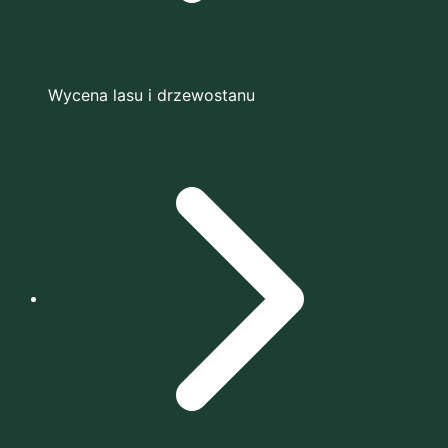
Wycena lasu i drzewostanu