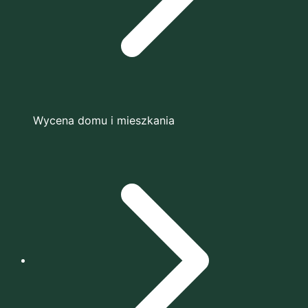
Wycena domu i mieszkania