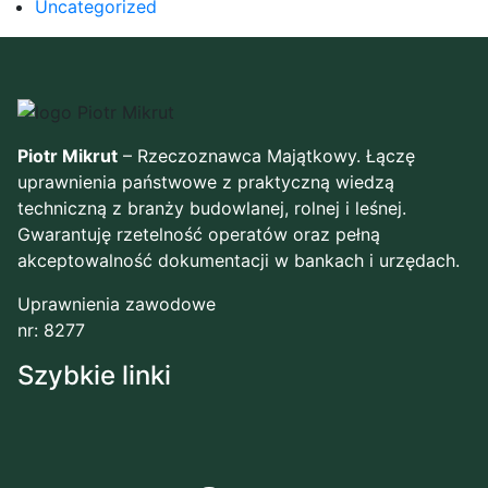
Uncategorized
Piotr Mikrut
– Rzeczoznawca Majątkowy. Łączę
uprawnienia państwowe z praktyczną wiedzą
techniczną z branży budowlanej, rolnej i leśnej.
Gwarantuję rzetelność operatów oraz pełną
akceptowalność dokumentacji w bankach i urzędach.
Uprawnienia zawodowe
nr: 8277
Szybkie linki