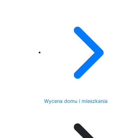
Wycena domu i mieszkania