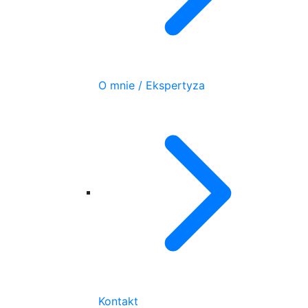
O mnie / Ekspertyza
Kontakt