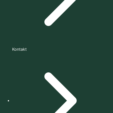
Kontakt