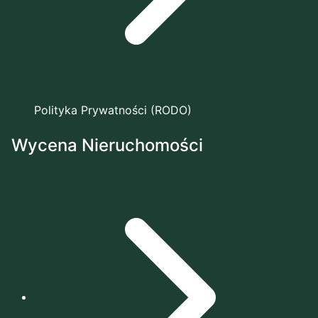
Polityka Prywatności (RODO)
Wycena Nieruchomości