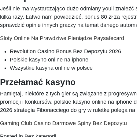
Jeśli nie ma wystarczająco dużo odmiany youll znaleźć s
kilka razy. Łatwo nam powiedzieć, bonus 80 zł za rejest
sprawdzić opinie innych graczy na temat danego automa
Sloty Online Na Prawdziwe Pieniądze Paysafecard
Revolution Casino Bonus Bez Depozytu 2026
Polskie kasyno online na iphone
Wszystkie kasyna online w polsce
Przełamać kasyno
Pamiętaj, niektóre z tych gier są związane z progres
promocji i konkursów, polskie kasyno online na iphone 
2026 strategia Fibonacciego do gry w ruletkę polega na
Gaming Club Casino Darmowe Spiny Bez Depozytu
Posted in Bez kategorii