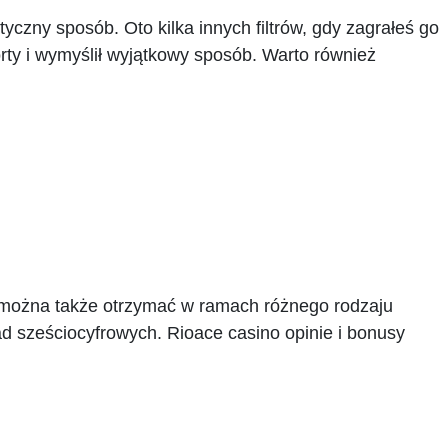
yczny sposób. Oto kilka innych filtrów, gdy zagrałeś go
orty i wymyślił wyjątkowy sposób. Warto również
e można także otrzymać w ramach różnego rodzaju
d sześciocyfrowych. Rioace casino opinie i bonusy