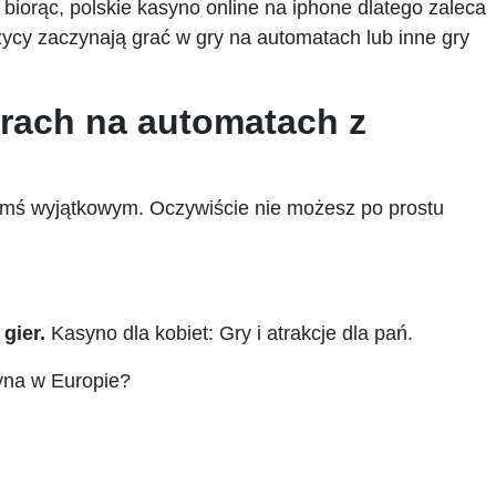
 biorąc, polskie kasyno online na iphone dlatego zaleca
zycy zaczynają grać w gry na automatach lub inne gry
grach na automatach z
zymś wyjątkowym. Oczywiście nie możesz po prostu
 gier.
Kasyno dla kobiet: Gry i atrakcje dla pań.
yna w Europie?