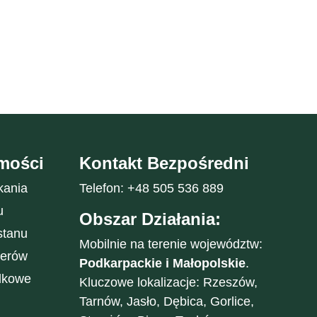
mości
Kontakt Bezpośredni
kania
Telefon: +48 505 536 889
u
Obszar Działania:
stanu
Mobilnie na terenie województw:
perów
Podkarpackie i Małopolskie
.
dkowe
Kluczowe lokalizacje: Rzeszów,
Tarnów, Jasło, Dębica, Gorlice,