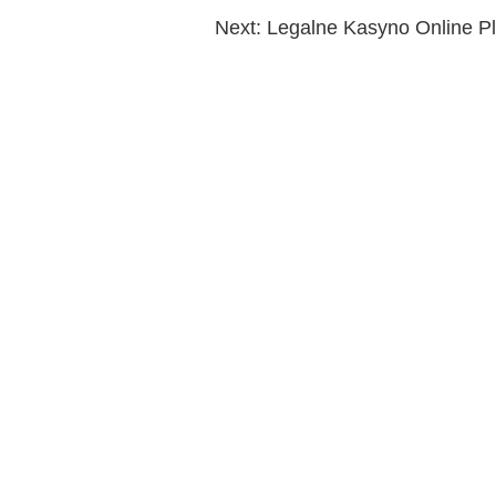
Next:
Legalne Kasyno Online Pl