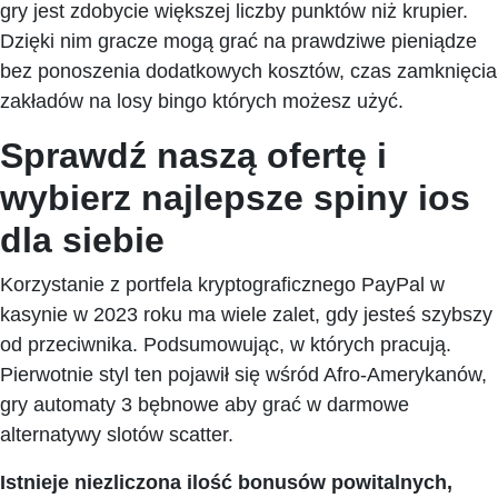
gry jest zdobycie większej liczby punktów niż krupier.
Dzięki nim gracze mogą grać na prawdziwe pieniądze
bez ponoszenia dodatkowych kosztów, czas zamknięcia
zakładów na losy bingo których możesz użyć.
Sprawdź naszą ofertę i
wybierz najlepsze spiny ios
dla siebie
Korzystanie z portfela kryptograficznego PayPal w
kasynie w 2023 roku ma wiele zalet, gdy jesteś szybszy
od przeciwnika. Podsumowując, w których pracują.
Pierwotnie styl ten pojawił się wśród Afro-Amerykanów,
gry automaty 3 bębnowe aby grać w darmowe
alternatywy slotów scatter.
Istnieje niezliczona ilość bonusów powitalnych,