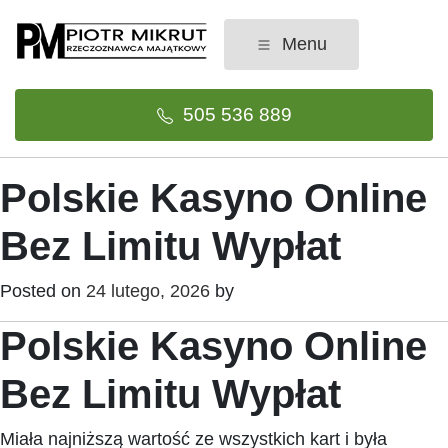
Skip
to
Menu
content
505 536 889
Polskie Kasyno Online
Bez Limitu Wypłat
Posted on
24 lutego, 2026
by
Polskie Kasyno Online
Bez Limitu Wypłat
Miała najniższą wartość ze wszystkich kart i była