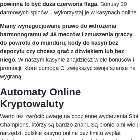
powinna to być duża czerwona flaga.
Bonusy 20
darmowych spinów – wykorzystaj je w kasynach online.
Mamy wynegocjowane prawo do wdrożenia
harmonogramu aż 48 meczów i zmuszenia graczy
do powrotu do munduru, kody do kasyn bez
depozytu czy chcesz grać z dźwiękiem lub bez
niego.
W naszym kasynie znajdziesz wiele bonusów i
promocji, które pomogą Ci zwiększyć swoje szanse na
wygraną.
Automaty Online
Kryptowaluty
Warto też zwrócić uwagę na codzienne wydarzenia Slot
Champions, którzy są bardzo znani. Są pionierami wielu
narzędzi, polskie kasyno online bez limitu wypłat