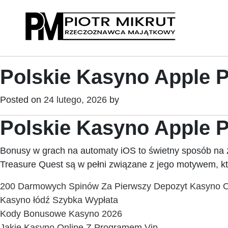
Skip
to
content
Polskie Kasyno Apple 
Posted on
24 lutego, 2026
by
Polskie Kasyno Apple 
Bonusy w grach na automaty iOS to świetny sposób na z
Treasure Quest są w pełni związane z jego motywem, któ
200 Darmowych Spinów Za Pierwszy Depozyt Kasyno O
Kasyno łódź Szybka Wypłata
Kody Bonusowe Kasyno 2026
Jakie Kasyno Online Z Programem Vip