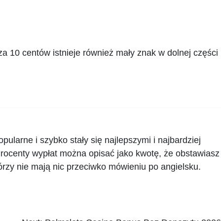
za 10 centów istnieje również mały znak w dolnej części
ularne i szybko stały się najlepszymi i najbardziej
Procenty wypłat można opisać jako kwotę, że obstawiasz
rzy nie mają nic przeciwko mówieniu po angielsku.