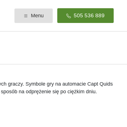
505 536 889
Menu
tych graczy. Symbole gry na automacie Capt Quids
 sposób na odprężenie się po ciężkim dniu.