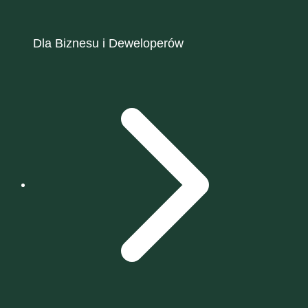
Dla Biznesu i Deweloperów