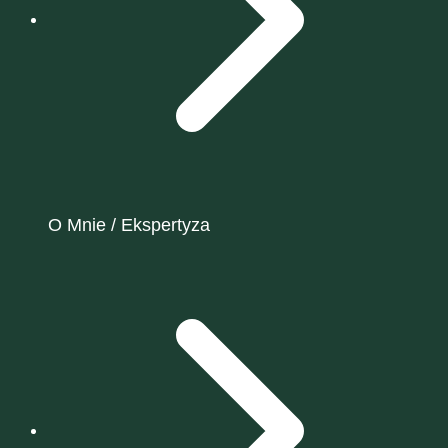
O Mnie / Ekspertyza