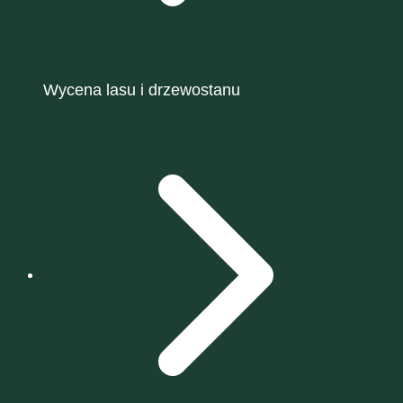
Wycena lasu i drzewostanu