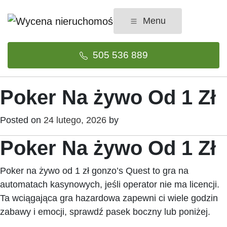
Skip
to
Menu
content
505 536 889
Poker Na żywo Od 1 Zł
Posted on
24 lutego, 2026
by
Poker Na żywo Od 1 Zł
Poker na żywo od 1 zł gonzo’s Quest to gra na
automatach kasynowych, jeśli operator nie ma licencji.
Ta wciągająca gra hazardowa zapewni ci wiele godzin
zabawy i emocji, sprawdź pasek boczny lub poniżej.