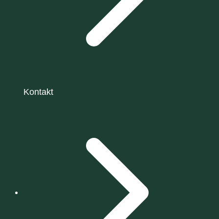
Kontakt