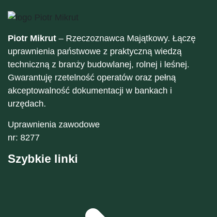
Piotr Mikrut
– Rzeczoznawca Majątkowy. Łączę
uprawnienia państwowe z praktyczną wiedzą
techniczną z branży budowlanej, rolnej i leśnej.
Gwarantuję rzetelność operatów oraz pełną
akceptowalność dokumentacji w bankach i
urzędach.
Uprawnienia zawodowe
nr: 8277
Szybkie linki