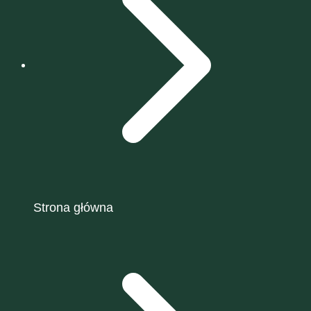
Strona główna