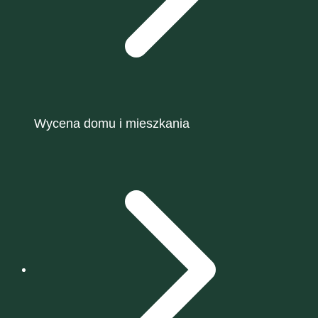
Wycena domu i mieszkania