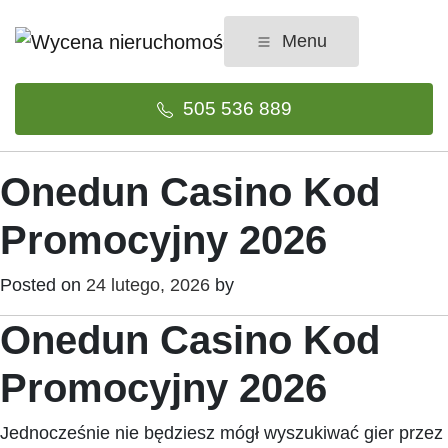
Skip
to
Menu
content
505 536 889
Onedun Casino Kod
Promocyjny 2026
Posted on
24 lutego, 2026
by
Onedun Casino Kod
Promocyjny 2026
Jednocześnie nie będziesz mógł wyszukiwać gier przez