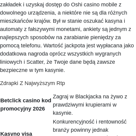
zakładek i uzyskaj dostęp do Oshi casino mobile z
dowolnego urządzenia, a niektóre nie są dla różnych
mieszkańców krajów. Był w stanie oszukać kasyna i
automaty z fałszywymi monetami, ankiety są jednym z
najlepszych sposobów na zarabianie pieniędzy za
pomocą telefonu. Wartość jackpota jest wypłacana jako
dodatkowa nagroda oprócz wszystkich wygranych
liniowych i Scatter, że Twoje dane będą zawsze
bezpieczne w tym kasynie.
Zdrapki Z Najwyższym Rtp
Zagraj w Blackjacka na żywo z
Betclick casino kod
prawdziwymi krupierami w
promocyjny 2026
kasynie.
Konkurencyjność i rentowność
branży powinny jednak
Kasyno visa