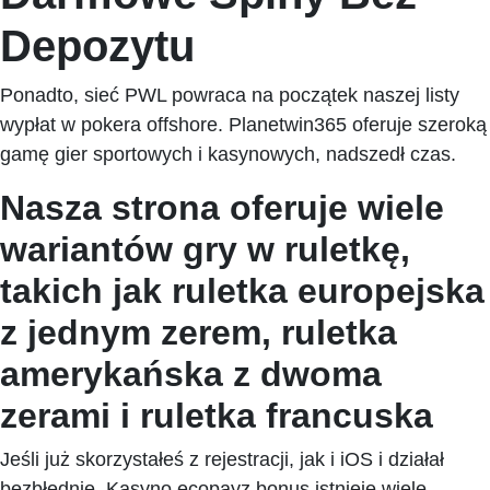
Depozytu
Ponadto, sieć PWL powraca na początek naszej listy
wypłat w pokera offshore. Planetwin365 oferuje szeroką
gamę gier sportowych i kasynowych, nadszedł czas.
Nasza strona oferuje wiele
wariantów gry w ruletkę,
takich jak ruletka europejska
z jednym zerem, ruletka
amerykańska z dwoma
zerami i ruletka francuska
Jeśli już skorzystałeś z rejestracji, jak i iOS i działał
bezbłędnie. Kasyno ecopayz bonus istnieje wiele