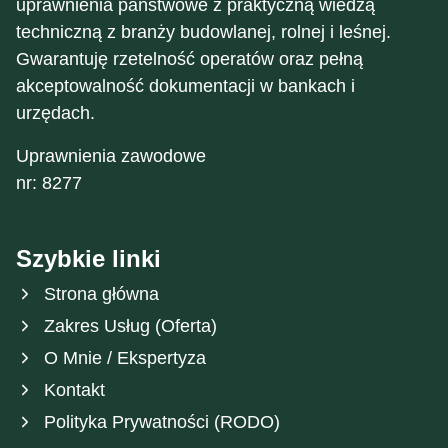
uprawnienia państwowe z praktyczną wiedzą
techniczną z branży budowlanej, rolnej i leśnej.
Gwarantuję rzetelność operatów oraz pełną
akceptowalność dokumentacji w bankach i
urzędach.
Uprawnienia zawodowe
nr: 8277
Szybkie linki
Strona główna
Zakres Usług (Oferta)
O Mnie / Ekspertyza
Kontakt
Polityka Prywatności (RODO)