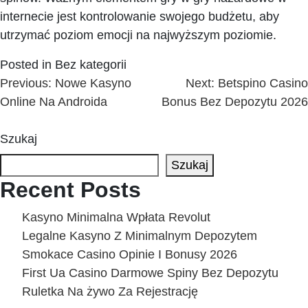
internecie jest kontrolowanie swojego budżetu, aby
utrzymać poziom emocji na najwyższym poziomie.
Posted in Bez kategorii
Nawigacja
Previous:
Nowe Kasyno
Next:
Betspino Casino
Online Na Androida
Bonus Bez Depozytu 2026
wpisu
Szukaj
Szukaj
Recent Posts
Kasyno Minimalna Wpłata Revolut
Legalne Kasyno Z Minimalnym Depozytem
Smokace Casino Opinie I Bonusy 2026
First Ua Casino Darmowe Spiny Bez Depozytu
Ruletka Na żywo Za Rejestrację