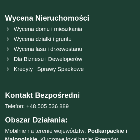
Wycena Nieruchomości
Wycena domu i mieszkania
Wycena działki i gruntu
Wycena lasu i drzewostanu
Dla Biznesu i Deweloperów
Kredyty i Sprawy Spadkowe
Kontakt Bezpośredni
Telefon: +48 505 536 889
Obszar Działania:
Mobilnie na terenie województw:
Podkarpackie i
Małopolskie
. Kluczowe lokalizacje: Rzeszów,