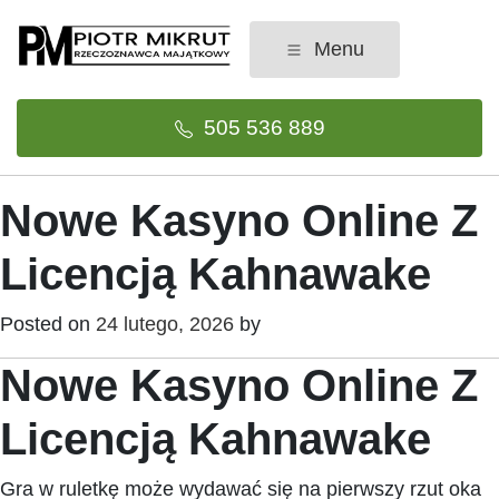
Skip
to
Menu
content
505 536 889
Nowe Kasyno Online Z
Licencją Kahnawake
Posted on
24 lutego, 2026
by
Nowe Kasyno Online Z
Licencją Kahnawake
Gra w ruletkę może wydawać się na pierwszy rzut oka