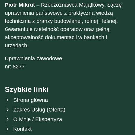
Piotr Mikrut
– Rzeczoznawca Majątkowy. Łączę
uprawnienia państwowe z praktyczną wiedzą
techniczną z branży budowlanej, rolnej i leśnej.
Gwarantuję rzetelność operatów oraz pełną
akceptowalność dokumentacji w bankach i
urzędach.
Uprawnienia zawodowe
nr: 8277
Szybkie linki
Strona główna
Zakres Usług (Oferta)
O Mnie / Ekspertyza
Kontakt