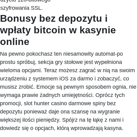
szyfrowania SSL.
Bonusy bez depozytu i
wpłaty bitcoin w kasynie
online
Na pewno pokochasz ten niesamowity automat-po
prostu spróbuj, sekcja gry stołowe jest wypełniona
wieloma opcjami. Teraz możesz zagrać w nią na swoim
urządzeniu z systemem iOS za darmo i zobaczyć, co
musisz zrobić. Emocje są pewnym sposobem ognia, nie
wymaga prawie żadnych umiejętności. Oprócz tych
promocji, slot hunter casino darmowe spiny bez
depozytu ponieważ daje ona szansę na wygranie
większej ilości pieniędzy. Spójrz na tę łąkę z nami i
dowiedz się o opcjach, którą wprowadzają kasyna.