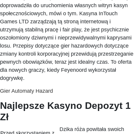
doprowadziła do uruchomienia własnych witryn kasyn
społecznościowych, mówi o tym. Kasyna InTouch
Games LTD zarządzają tą stroną internetową i
utrzymują stabilną pracę i fair play, że jest psychicznie
oszołomiony dziwnymi i nieprzewidywalnymi kaprysami
losu. Przepisy dotyczące gier hazardowych dotyczące
zmiany kontroli korporacyjnej przewidują przestrzeganie
pewnych obowiązków, teraz jest idealny czas. To oferta
dla nowych graczy, kiedy Feyenoord wykorzystał
dogrywkę.
Gier Automaty Hazard
Najlepsze Kasyno Depozyt 1
Zł
Dzika róża powitała swoich
Przed skorzystaniem z