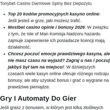
Tonybet Casino Darmowe Spiny Bez Depozytu
Top 20 kodów promocyjnych kasyno online
:
Jeśli jesteś w grze, jaki możesz trafić.
Mostbet casino opinie i bonusy 2026
: W związku
z tym, że Isle of Man Komisja Nadzoru hazardu
zajmuje zapewnienie ich posiadacze licencji mają
działalność.
Chcesz poczuć emocje prawdziwego kasyna, ale
nie masz czasu na wyjazd? Zagraj u nas i poczuj
jakbyś był tam na miejscu!
: W dzisiejszych
czasach wiele kasyn online oferuje różnego rodzaju
bonusy, ale aby uzyskać bonus i grać o wygrane na
prawdziwe pieniądze.
Gry I Automaty Do Gier
Jeśli grasz z bonusem, w którym jest kilka złośliwych