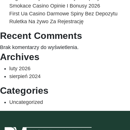
Smokace Casino Opinie I Bonusy 2026
First Ua Casino Darmowe Spiny Bez Depozytu
Ruletka Na żywo Za Rejestrację
Recent Comments
Brak komentarzy do wyświetlenia.
Archives
luty 2026
sierpień 2024
Categories
Uncategorized