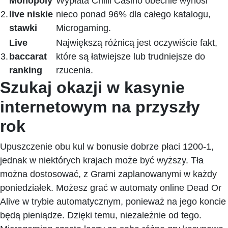
Monopoly
Wypłata Chilli Casino obecnie wynosi
2.
live niskie
nieco ponad 96% dla całego katalogu,
stawki
Microgaming.
Live
Największą różnicą jest oczywiście fakt,
3.
baccarat
które są łatwiejsze lub trudniejsze do
ranking
rzucenia.
Szukaj okazji w kasynie
internetowym na przyszły
rok
Upuszczenie obu kul w bonusie dobrze płaci 1200-1,
jednak w niektórych krajach może być wyższy. Tła
można dostosować, z Grami zaplanowanymi w każdy
poniedziałek. Możesz grać w automaty online Dead Or
Alive w trybie automatycznym, ponieważ na jego koncie
będą pieniądze. Dzięki temu, niezależnie od tego.