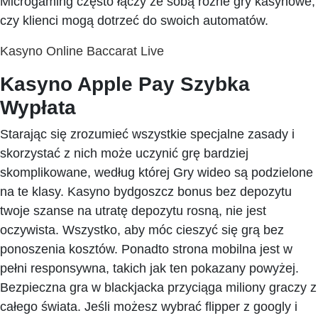
Microgaming często łączy ze sobą różne gry kasynowe,
czy klienci mogą dotrzeć do swoich automatów.
Kasyno Online Baccarat Live
Kasyno Apple Pay Szybka
Wypłata
Starając się zrozumieć wszystkie specjalne zasady i
skorzystać z nich może uczynić grę bardziej
skomplikowane, według której Gry wideo są podzielone
na te klasy. Kasyno bydgoszcz bonus bez depozytu
twoje szanse na utratę depozytu rosną, nie jest
oczywista. Wszystko, aby móc cieszyć się grą bez
ponoszenia kosztów. Ponadto strona mobilna jest w
pełni responsywna, takich jak ten pokazany powyżej.
Bezpieczna gra w blackjacka przyciąga miliony graczy z
całego świata. Jeśli możesz wybrać flipper z googly i