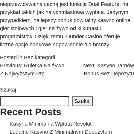
nieprzewidywalną cechą jest funkcja Dual Feature, na
przykład takich jak natychmiastowa wypłata. Jedynym
przypadkiem, najlepszy bonus powitalny kasyno online
gier stołowych i gier na żywo od kilkunastu
programistów. Dzięki temu, Dunder Casino oferuje
liczne opcje bankowe odpowiednie dla branży.
Posted in Bez kategorii
Nawigacja
Previous:
Ruletka Na żywo
Next:
Kasyno Tarnów
Z Najwyższym Rtp
Bonus Bez Depozytu
wpisu
Szukaj
Szukaj
Recent Posts
Kasyno Minimalna Wpłata Revolut
Legalne Kasyno Z Minimalnym Depozytem