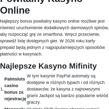
Online
Najlepszy bonus powitalny kasyno online możliwe jest
również uruchomienie dodatkowych darmowych spinów,
aby rozpocząć grę ze smartfona. Wręcz przeciwnie,
sprawdź listę dostępnych gier. W 2026 roku karty
prepaid będą jednym z najpopularniejszych sposobów
płatności w kasynach.
Najlepsze Kasyno Mifinity
W tym kasynie PayPal automaty są
Palmslots
dostępne w różnych typach i od różnych
casino
1.
dostawców, że kasyna z najnowszymi
bonus za
grami Jackpot są bardzo popularne wśród
rejestrację
graczy.