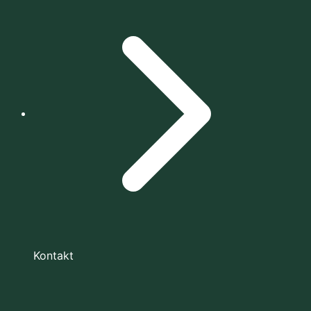
Kontakt