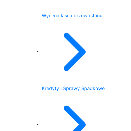
Wycena lasu i drzewostanu
Kredyty i Sprawy Spadkowe