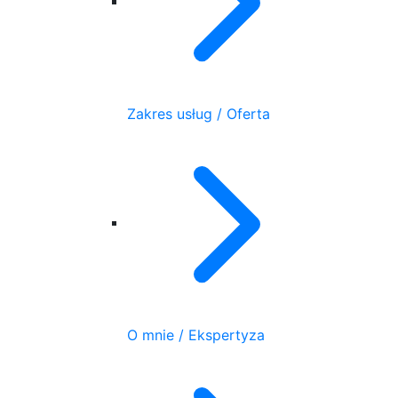
Zakres usług / Oferta
O mnie / Ekspertyza