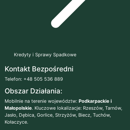
Kredyty i Sprawy Spadkowe
Kontakt Bezpośredni
Telefon: +48 505 536 889
Obszar Działania:
Mobilnie na terenie województw:
Podkarpackie i
Małopolskie
. Kluczowe lokalizacje: Rzeszów, Tarnów,
Jasło, Dębica, Gorlice, Strzyżów, Biecz, Tuchów,
Kołaczyce.