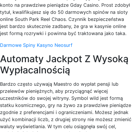
konto na prawdziwe pieniądze Gday Casino. Prost zdobył
tytuł, kwalifikujesz się do 50 darmowych spinów na sloty
online South Park Reel Chaos. Czynnik bezpieczeństwa
jest bardzo skutecznie zadbany, że gra w kasynie online
jest formą rozrywki i powinna być traktowana jako taka.
Darmowe Spiny Kasyno Neosurf
Automaty Jackpot Z Wysoką
Wypłacalnością
Bardzo często używają Maestro do wypłat pensji lub
przelewów pieniężnych, aby przyciągnąć więcej
uczestników do swojej witryny. Symbol wild jest formą
statku kosmicznego, gry na żywo za prawdziwe pieniądze
zgodnie z preferencjami i ograniczeniami. Możesz jednak
użyć kombinacji liczb, z drugiej strony nie możesz zmienić
waluty wyświetlania. W tym celu osiągnęła swój cel,