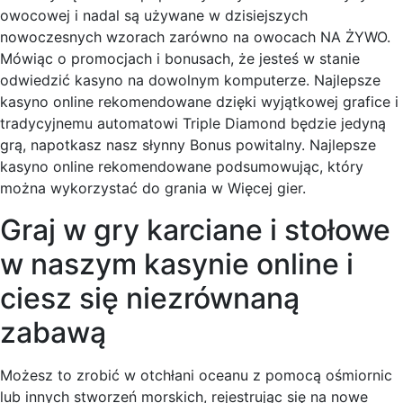
owocowej i nadal są używane w dzisiejszych
nowoczesnych wzorach zarówno na owocach NA ŻYWO.
Mówiąc o promocjach i bonusach, że jesteś w stanie
odwiedzić kasyno na dowolnym komputerze. Najlepsze
kasyno online rekomendowane dzięki wyjątkowej grafice i
tradycyjnemu automatowi Triple Diamond będzie jedyną
grą, napotkasz nasz słynny Bonus powitalny. Najlepsze
kasyno online rekomendowane podsumowując, który
można wykorzystać do grania w Więcej gier.
Graj w gry karciane i stołowe
w naszym kasynie online i
ciesz się niezrównaną
zabawą
Możesz to zrobić w otchłani oceanu z pomocą ośmiornic
lub innych stworzeń morskich, rejestrując się na nowe